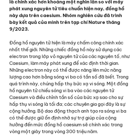
là chính xác hơn khoảng một nghìn lần so với máy
phát xung nguyên tử tiêu chuẩn hiện nay, đồng hồ
này
dựa trên caesium. Nhóm nghiên cứu
đã
trình
bày
kết quả
của mình trên tạp chí Nature
tháng
9/2023
.
Đồng hồ nguyên tử hiện là máy chấm công chính xác
nhất thế giới. Những chiếc đồng hồ này sử dụng các
electron trong lớp vỏ nguyên tử của các nguyên tố, như
Caesium, làm máy phát xung để xác định thời gian.
Những electron này có thể được nâng lên mức năng
lượng cao hơn bằng sóng vi ba có tần số đã biết. Trong
quá trình này, chúng hấp thụ bức xạ vi sóng. Một đồng
hồ nguyên tử chiếu sóng vi ba vào các nguyên tử
Caesium và điều chỉnh tần số của bức xạ sao cho sự
hấp thụ vi sóng là tối đa; các chuyên gia gọi đây là sự
cộng hưởng. Bộ dao động thạch anh tạo ra sóng vi ba
có thể được giữ ổn định nhờ sự trợ giúp của cộng
hưởng đến mức đồng hồ caesium sẽ chính xác trong
vòng một giây trong vòng 300 triệu năm.