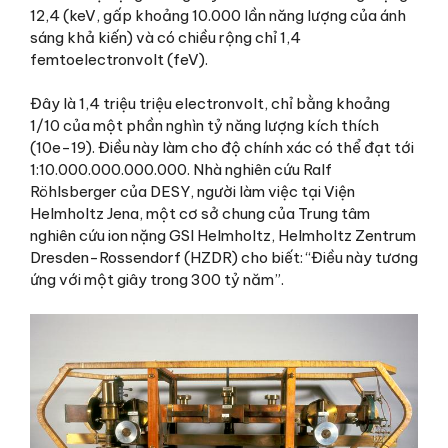
12,4 (keV, gấp khoảng 10.000 lần năng lượng của ánh
sáng khả kiến) và có chiều rộng chỉ 1,4
femtoelectronvolt (feV).
Đây là 1,4 triệu triệu electronvolt, chỉ bằng khoảng
1/10 của một phần nghìn tỷ năng lượng kích thích
(10e-19). Điều này làm cho độ chính xác có thể đạt tới
1:10.000.000.000.000. Nhà nghiên cứu Ralf
Röhlsberger của DESY, người làm việc tại Viện
Helmholtz Jena, một cơ sở chung của Trung tâm
nghiên cứu ion nặng GSI Helmholtz, Helmholtz Zentrum
Dresden-Rossendorf (HZDR) cho biết: “Điều này tương
ứng với một giây trong 300 tỷ năm”.