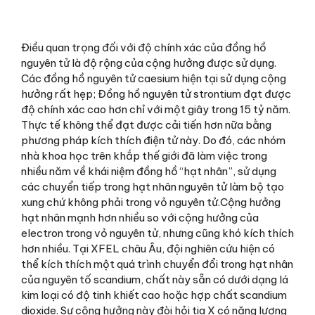
Điều quan trọng đối với độ chính xác của đồng hồ
nguyên tử là độ rộng của cộng hưởng được sử dụng.
Các đồng hồ nguyên tử caesium hiện tại sử dụng cộng
hưởng rất hẹp; Đồng hồ nguyên tử strontium đạt được
độ chính xác cao hơn chỉ với một giây trong 15 tỷ năm.
Thực tế không thể đạt được cải tiến hơn nữa bằng
phương pháp kích thích điện tử này. Do đó, các nhóm
nhà khoa học trên khắp thế giới đã làm việc trong
nhiều năm về khái niệm đồng hồ “hạt nhân”, sử dụng
các chuyển tiếp trong hạt nhân nguyên tử làm bộ tạo
xung chứ không phải trong vỏ nguyên tử.Cộng hưởng
hạt nhân mạnh hơn nhiều so với cộng hưởng của
electron trong vỏ nguyên tử, nhưng cũng khó kích thích
hơn nhiều. Tại XFEL châu Âu, đội nghiên cứu hiện có
thể kích thích một quá trình chuyển đổi trong hạt nhân
của nguyên tố scandium, chất này sẵn có dưới dạng lá
kim loại có độ tinh khiết cao hoặc hợp chất scandium
dioxide. Sự cộng hưởng này đòi hỏi tia X có năng lượng