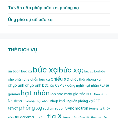
Tư vấn cấp phép bức xạ, phóng xạ
Ứng phó sự cố bức xạ
THẺ DỊCH VỤ
bức xạ
bức xạ;
an toàn bức xạ
bức xạ ion hóa
chiếu xạ
che chắn
che chắn bức xạ
chất thải phóng xạ
chụp ảnh
chụp ảnh bức xạ
Cs-137
công nghệ hạt nhân
FLASH
hạt nhân
ion hóa
máy gia tốc
gamma
NDT
Neutrino
Neutron
nhập khẩu nguồn phóng xạ
PET
nhiên liệu hạt nhân
phóng xạ
Synchrotron
radium
radon
thủy
PET/CT
terahertz
tia X
tia gamma
văn
tia vũ trụ
tracer
tác động
tổn thương bức