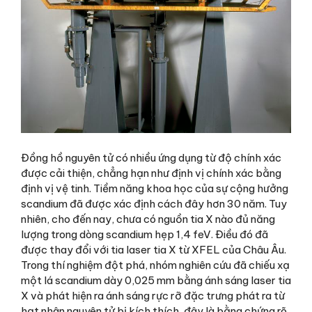
Đồng hồ nguyên tử có nhiều ứng dụng từ độ chính xác
được cải thiện, chẳng hạn như định vị chính xác bằng
định vị vệ tinh. Tiềm năng khoa học của sự cộng hưởng
scandium đã được xác định cách đây hơn 30 năm. Tuy
nhiên, cho đến nay, chưa có nguồn tia X nào đủ năng
lượng trong dòng scandium hẹp 1,4 feV. Điều đó đã
được thay đổi với tia laser tia X từ XFEL của Châu Âu.
Trong thí nghiệm đột phá, nhóm nghiên cứu đã chiếu xạ
một lá scandium dày 0,025 mm bằng ánh sáng laser tia
X và phát hiện ra ánh sáng rực rỡ đặc trưng phát ra từ
hạt nhân nguyên tử bị kích thích, đây là bằng chứng rõ