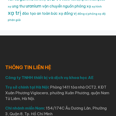
uranium
ung thư
vận chuyển nguồn phóng xạ
xạ
xạ hình
xạ trị
đào tạo an toàn bức xạ
đồng vị
đồng vị phóng xạ
độ
phân giải
THÔNG TIN LIÊN HỆ
Công ty TNHH thiết bị và dịch vụ khoa học AE
Trụ sở chính tại Hà Nội
: Phòng 1411 tòa nhà OCT2, KĐT
Xuân Phương Viglacera, phường Xuân Phương, quận Nam
Từ Liêm, Hà Nội.
Chi nhánh miền Nam
: 154/174C Âu Dương Lân, Phường
3, Quận 8, Tp. Hồ Chí Minh