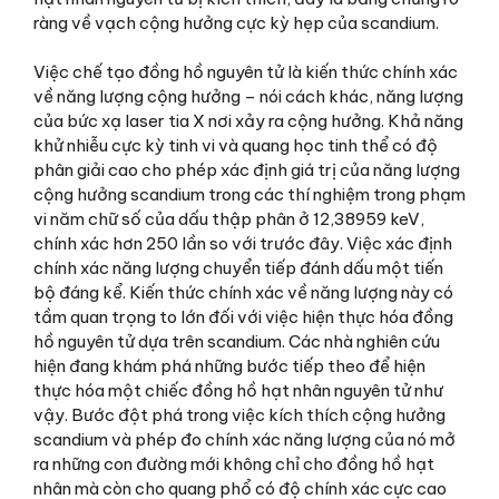
ràng về vạch cộng hưởng cực kỳ hẹp của scandium.
Việc chế tạo đồng hồ nguyên tử là kiến ​​thức chính xác
về năng lượng cộng hưởng – nói cách khác, năng lượng
của bức xạ laser tia X nơi xảy ra cộng hưởng. Khả năng
khử nhiễu cực kỳ tinh vi và quang học tinh thể có độ
phân giải cao cho phép xác định giá trị của năng lượng
cộng hưởng scandium trong các thí nghiệm trong phạm
vi năm chữ số của dấu thập phân ở 12,38959 keV,
chính xác hơn 250 lần so với trước đây. Việc xác định
chính xác năng lượng chuyển tiếp đánh dấu một tiến
bộ đáng kể. Kiến thức chính xác về năng lượng này có
tầm quan trọng to lớn đối với việc hiện thực hóa đồng
hồ nguyên tử dựa trên scandium. Các nhà nghiên cứu
hiện đang khám phá những bước tiếp theo để hiện
thực hóa một chiếc đồng hồ hạt nhân nguyên tử như
vậy. Bước đột phá trong việc kích thích cộng hưởng
scandium và phép đo chính xác năng lượng của nó mở
ra những con đường mới không chỉ cho đồng hồ hạt
nhân mà còn cho quang phổ có độ chính xác cực cao