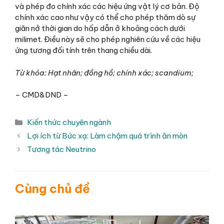
và phép đo chính xác các hiệu ứng vật lý cơ bản. Độ
chính xác cao như vậy có thể cho phép thăm dò sự
giãn nở thời gian do hấp dẫn ở khoảng cách dưới
milimet. Điều này sẽ cho phép nghiên cứu về các hiệu
ứng tương đối tính trên thang chiều dài.
Từ khóa:
Hạt nhân
;
đồng hồ
;
chính xác
;
scandium
;
– CMD&DND –
Danh
Kiến thức chuyên ngành
mục
Lợi ích từ Bức xạ: Làm chậm quá trình ăn mòn
Tương tác Neutrino
Cùng chủ đề