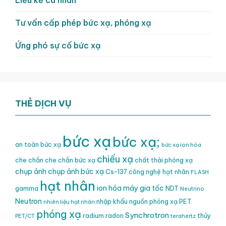
Tư vấn cấp phép bức xạ, phóng xạ
Ứng phó sự cố bức xạ
THẺ DỊCH VỤ
bức xạ
bức xạ;
an toàn bức xạ
bức xạ ion hóa
chiếu xạ
che chắn
che chắn bức xạ
chất thải phóng xạ
chụp ảnh
chụp ảnh bức xạ
Cs-137
công nghệ hạt nhân
FLASH
hạt nhân
ion hóa
máy gia tốc
gamma
NDT
Neutrino
Neutron
nhập khẩu nguồn phóng xạ
PET
nhiên liệu hạt nhân
phóng xạ
Synchrotron
radium
radon
thủy
PET/CT
terahertz