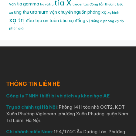
tia X
tia gamma
văn
tia vũ trụ
tracer
tác động
tổn thương bức
uranium
ung thư
vận chuyển nguồn phóng xạ
xạ
xạ hình
xạ trị
đào tạo an toàn bức xạ
đồng vị
đồng vị phóng xạ
độ
phân giải
THÔNG TIN LIÊN HỆ
Công ty TNHH thiết bị và dịch vụ khoa học AE
Trụ sở chính tại Hà Nội
: Phòng 1411 tòa nhà OCT2, KĐT
Xuân Phương Viglacera, phường Xuân Phương, quận Nam
Từ Liêm, Hà Nội.
Chi nhánh miền Nam
: 154/174C Âu Dương Lân, Phường