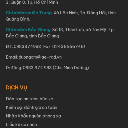
3, Quận 8, Tp. Hồ Chí Minh
Chi nhánh miền Trung
: Xã Lộc Ninh, Tp. Đồng Hới, tỉnh
Quảng Bình.
Chi nhánh Bắc Giang
: Số 18, Thôn Lực, xã Tân Mỹ, Tp.
Bắc Giang, tỉnh Bắc Giang.
ĐT: 0983374983, Fax: 024366667461
Email: duongcm@ae-rad.vn
Di động: 0983 374 983 (Chu Minh Dương)
DỊCH VỤ
Đào tạo an toàn bức xạ
Kiểm xạ, đánh giá an toàn
Nhập khẩu nguồn phóng xạ
Liều kế cá nhân