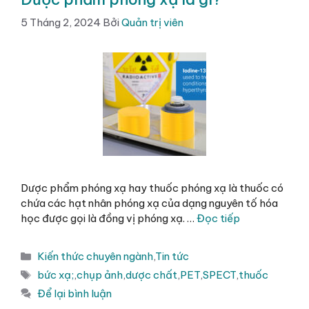
5 Tháng 2, 2024
Bởi
Quản trị viên
Dược phẩm phóng xạ hay thuốc phóng xạ là thuốc có
chứa các hạt nhân phóng xạ của dạng nguyên tố hóa
học được gọi là đồng vị phóng xạ. …
Đọc tiếp
Danh
Kiến thức chuyên ngành
,
Tin tức
mục
Thẻ
bức xạ;
,
chụp ảnh
,
dược chất
,
PET
,
SPECT
,
thuốc
Để lại bình luận