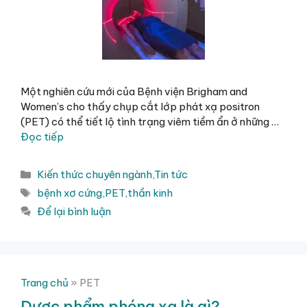
Một nghiên cứu mới của Bệnh viện Brigham and
Women’s cho thấy chụp cắt lớp phát xạ positron
(PET) có thể tiết lộ tình trạng viêm tiềm ẩn ở những …
Đọc tiếp
Danh
Kiến thức chuyên ngành
,
Tin tức
mục
Thẻ
bệnh xơ cứng
,
PET
,
thần kinh
Để lại bình luận
Trang chủ
»
PET
Dược phẩm phóng xạ là gì?