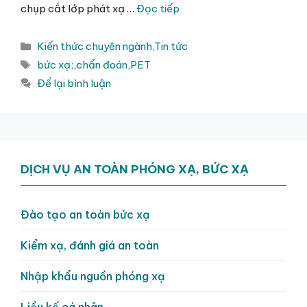
chụp cắt lớp phát xạ …
Đọc tiếp
Danh
Kiến thức chuyên ngành
,
Tin tức
mục
Thẻ
bức xạ;
,
chẩn đoán
,
PET
Để lại bình luận
DỊCH VỤ AN TOÀN PHÓNG XẠ, BỨC XẠ
Đào tạo an toàn bức xạ
Kiểm xạ, đánh giá an toàn
Nhập khẩu nguồn phóng xạ
Liều kế cá nhân