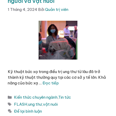
người và vật nuôi
1 Tháng 4, 2024
Bởi
Quản trị viên
Kỹ thuật bức xạ trong điều trị ung thư từ lâu đã trở
thành kỹ thuật thường quy tại các cơ sở y tế lớn. Khả
năng của bức xạ …
Đọc tiếp
Danh
Kiến thức chuyên ngành
,
Tin tức
mục
Thẻ
FLASH
,
ung thư
,
vật nuôi
Để lại bình luận