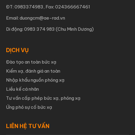
ĐT: 0983374983, Fax: 024366667461
Email: duongcm@ae-rad.vn
Di động: 0983 374 983 (Chu Minh Dương)
DỊCH VỤ
Đào tạo an toàn bức xạ
Kiểm xạ, đánh giá an toàn
Nhập khẩu nguồn phóng xạ
Liều kế cá nhân
Tư vấn cấp phép bức xạ, phóng xạ
Ứng phó sự cố bức xạ
LIÊN HỆ TƯ VẤN