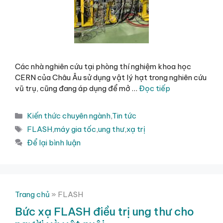
Các nhà nghiên cứu tại phòng thí nghiệm khoa học
CERN của Châu Âu sử dụng vật lý hạt trong nghiên cứu
vũ trụ, cũng đang áp dụng để mở …
Đọc tiếp
Danh
Kiến thức chuyên ngành
,
Tin tức
mục
Thẻ
FLASH
,
máy gia tốc
,
ung thư
,
xạ trị
Để lại bình luận
Trang chủ
»
FLASH
Bức xạ FLASH điều trị ung thư cho