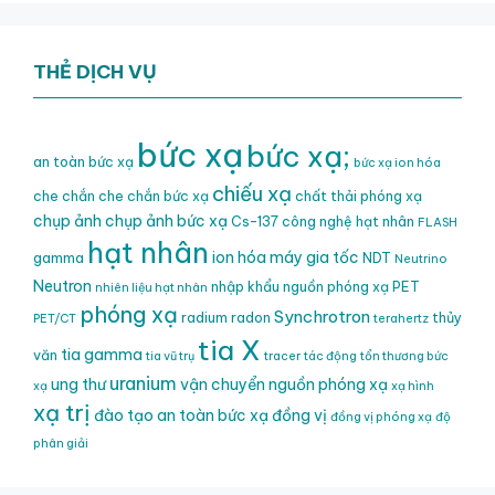
THẺ DỊCH VỤ
bức xạ
bức xạ;
an toàn bức xạ
bức xạ ion hóa
chiếu xạ
che chắn
che chắn bức xạ
chất thải phóng xạ
chụp ảnh
chụp ảnh bức xạ
Cs-137
công nghệ hạt nhân
FLASH
hạt nhân
ion hóa
máy gia tốc
gamma
NDT
Neutrino
Neutron
nhập khẩu nguồn phóng xạ
PET
nhiên liệu hạt nhân
phóng xạ
Synchrotron
radium
radon
thủy
PET/CT
terahertz
tia X
tia gamma
văn
tia vũ trụ
tracer
tác động
tổn thương bức
uranium
ung thư
vận chuyển nguồn phóng xạ
xạ
xạ hình
xạ trị
đào tạo an toàn bức xạ
đồng vị
đồng vị phóng xạ
độ
phân giải