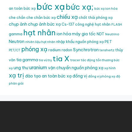
bức xạ
bức xạ;
an toàn bức xạ
bức xạ ion hóa
chiếu xạ
che chắn
che chắn bức xạ
chất thải phóng xạ
chụp ảnh
chụp ảnh bức xạ
Cs-137
công nghệ hạt nhân
FLASH
hạt nhân
ion hóa
máy gia tốc
gamma
NDT
Neutrino
Neutron
nhập khẩu nguồn phóng xạ
PET
nhiên liệu hạt nhân
phóng xạ
Synchrotron
radium
radon
thủy
PET/CT
terahertz
tia X
tia gamma
văn
tia vũ trụ
tracer
tác động
tổn thương bức
uranium
ung thư
vận chuyển nguồn phóng xạ
xạ
xạ hình
xạ trị
đào tạo an toàn bức xạ
đồng vị
đồng vị phóng xạ
độ
phân giải