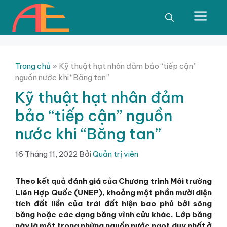
Chuyển
đến
Men
nội
dung
Trang chủ
»
Kỹ thuật hạt nhân đảm bảo “tiếp cận”
nguồn nước khi “Băng tan”
Kỹ thuật hạt nhân đảm
bảo “tiếp cận” nguồn
nước khi “Băng tan”
16 Tháng 11, 2022
Bởi
Quản trị viên
Theo kết quả đánh giá của Chương trình Môi trường
Liên Hợp Quốc (UNEP), khoảng một phần mười diện
tích đất liền của trái đất hiện bao phủ bởi sông
băng hoặc các dạng băng vĩnh cửu khác. Lớp băng
này là một trong những nguồn nước ngọt duy nhất ở