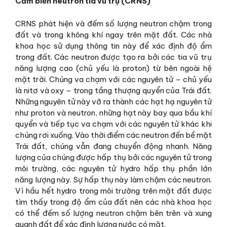
Cảm biến neutron tia vũ trụ (CRNS)
CRNS phát hiện và đếm số lượng neutron chậm trong
đất và trong không khí ngay trên mặt đất. Các nhà
khoa học sử dụng thông tin này để xác định độ ẩm
trong đất. Các neutron được tạo ra bởi các tia vũ trụ
năng lượng cao (chủ yếu là proton) từ bên ngoài hệ
mặt trời. Chúng va chạm với các nguyên tử – chủ yếu
là nitơ và oxy – trong tầng thượng quyển của Trái đất.
Những nguyên tử này vỡ ra thành các hạt hạ nguyên tử
như proton và neutron, những hạt này bay qua bầu khí
quyển và tiếp tục va chạm với các nguyên tử khác khi
chúng rơi xuống. Vào thời điểm các neutron đến bề mặt
Trái đất, chúng vẫn đang chuyển động nhanh. Năng
lượng của chúng được hấp thụ bởi các nguyên tử trong
môi trường, các nguyên tử hydro hấp thụ phần lớn
năng lượng này. Sự hấp thụ này làm chậm các neutron.
Vì hầu hết hydro trong môi trường trên mặt đất được
tìm thấy trong độ ẩm của đất nên các nhà khoa học
có thể đếm số lượng neutron chậm bên trên và xung
quanh đất để xác định lượng nước có mặt.