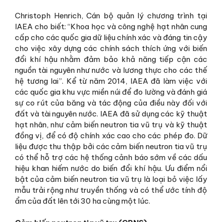
Christoph Henrich, Cán bộ quản lý chương trình tại
IAEA cho biết: “Khoa học và công nghệ hạt nhân cung
cấp cho các quốc gia dữ liệu chính xác và đáng tin cậy
cho việc xây dựng các chính sách thích ứng với biến
đổi khí hậu nhằm đảm bảo khả năng tiếp cận các
nguồn tài nguyên như nước và lương thực cho các thế
hệ tương lai”. Kể từ năm 2014, IAEA đã làm việc với
các quốc gia khu vực miền núi để đo lường và đánh giá
sự co rút của băng và tác động của điều này đối với
đất và tài nguyên nước. IAEA đã sử dụng các kỹ thuật
hạt nhân, như cảm biến neutron tia vũ trụ và kỹ thuật
đồng vị, để có độ chính xác cao cho các phép đo. Dữ
liệu được thu thập bởi các cảm biến neutron tia vũ trụ
có thể hỗ trợ các hệ thống cảnh báo sớm về các dấu
hiệu khan hiếm nước do biến đổi khí hậu. Ưu điểm nổi
bật của cảm biến neutron tia vũ trụ là loại bỏ việc lấy
mẫu trải rộng như truyền thống và có thể ước tính độ
ẩm của đất lên tới 30 ha cùng một lúc.