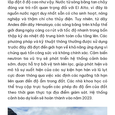
lắp đặt ở độ cao như vậy. Nước từ sông băng tan chảy
đóng vai trò rất quan trọng đối với El Alto, vì đây là
nguồn nước ngọt duy nhất sẵn có cho sinh hoạt, nông
nghiệp và thậm chí cho thủy điện. Tuy nhiên, từ dãy
Andes đến dãy Himalaya, các sông băng trên khắp thế
giới đang ngày càng co rút với tốc độ nhanh trong bốn
thập kỷ do nhiệt độ trung bình toàn cầu tăng lên. Các
phương pháp và kỹ thuật thông thường được sử dụng
trước đây đã đạt đến giới hạn về khả năng ứng dụng vì
chúng quá tốn công sức và không chính xác. Cảm biến
neutron tia vũ trụ sẽ phát triển hệ thống cảnh báo
sớm, được hỗ trợ bởi vệ tinh liên lạc, giúp phát hiện và
mô tả sự xuất hiện của các sự kiện hạn hán và lũ lụt
cực đoan thông qua việc xác định các ngưỡng tới hạn
liên quan đến độ ẩm trong đất. Các nhà khoa học có
thể truy cập trực tuyến các phép đo độ ẩm của đất
theo thời gian thực tại địa điểm giám sát. Hệ thống
cảnh báo dự kiến ​​sẽ hoàn thành vào năm 2023.