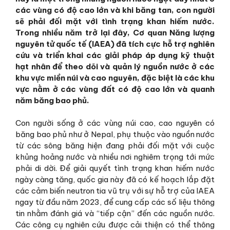
các vùng có độ cao lớn và khi băng tan, con người
sẽ phải đối mặt với tình trạng khan hiếm nước.
Trong nhiều năm trở lại đây, Cơ quan Năng lượng
nguyên tử quốc tế (IAEA) đã tích cực hỗ trợ nghiên
cứu và triển khai các giải pháp áp dụng kỹ thuật
hạt nhân để theo dõi và quản lý nguồn nước ở các
khu vực miền núi và cao nguyên, đặc biệt là các khu
vực nằm ở các vùng đất có độ cao lớn và quanh
năm băng bao phủ.
Con người sống ở các vùng núi cao, cao nguyên có
băng bao phủ như ở Nepal, phụ thuộc vào nguồn nước
từ các sông băng hiện đang phải đối mặt với cuộc
khủng hoảng nước và nhiều nơi nghiêm trọng tới mức
phải di dời. Để giải quyết tình trạng khan hiếm nước
ngày càng tăng, quốc gia này đã có kế hoạch lắp đặt
các cảm biến neutron tia vũ trụ với sự hỗ trợ của IAEA
ngay từ đầu năm 2023, để cung cấp các số liệu thông
tin nhằm đánh giá và “tiếp cận” đến các nguồn nước.
Các công cụ nghiên cứu được cải thiện có thể thông