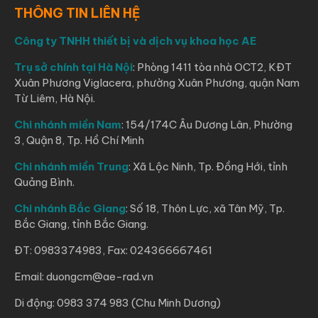
THÔNG TIN LIÊN HỆ
Công ty TNHH thiết bị và dịch vụ khoa học AE
Trụ sở chính tại Hà Nội
: Phòng 1411 tòa nhà OCT2, KĐT
Xuân Phương Viglacera, phường Xuân Phương, quận Nam
Từ Liêm, Hà Nội.
Chi nhánh miền Nam
: 154/174C Âu Dương Lân, Phường
3, Quận 8, Tp. Hồ Chí Minh
Chi nhánh miền Trung
: Xã Lộc Ninh, Tp. Đồng Hới, tỉnh
Quảng Bình.
Chi nhánh Bắc Giang
: Số 18, Thôn Lực, xã Tân Mỹ, Tp.
Bắc Giang, tỉnh Bắc Giang.
ĐT: 0983374983, Fax: 024366667461
Email: duongcm@ae-rad.vn
Di động: 0983 374 983 (Chu Minh Dương)