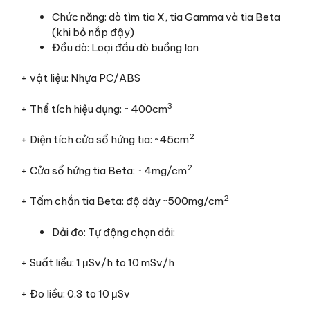
Chức năng: dò tìm tia X, tia Gamma và tia Beta
(khi bỏ nắp đậy)
Đầu dò: Loại đầu dò buồng Ion
+ vật liệu: Nhựa PC/ABS
3
+ Thể tích hiệu dụng: ~ 400cm
2
+ Diện tích cửa sổ hứng tia: ~45cm
2
+ Cửa sổ hứng tia Beta: ~ 4mg/cm
2
+ Tấm chắn tia Beta: độ dày ~500mg/cm
Dải đo: Tự động chọn dải:
+ Suất liều: 1 μSv/h to 10 mSv/h
+ Đo liều: 0.3 to 10 μSv