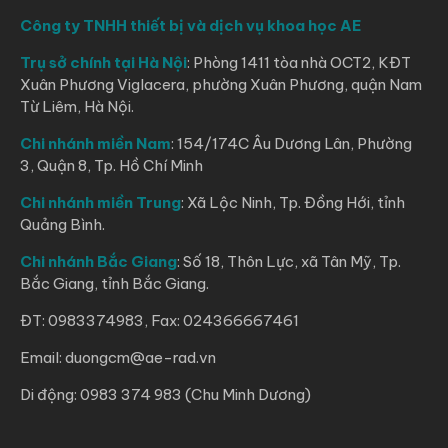
Công ty TNHH thiết bị và dịch vụ khoa học AE
Trụ sở chính tại Hà Nội
: Phòng 1411 tòa nhà OCT2, KĐT
Xuân Phương Viglacera, phường Xuân Phương, quận Nam
Từ Liêm, Hà Nội.
Chi nhánh miền Nam
: 154/174C Âu Dương Lân, Phường
3, Quận 8, Tp. Hồ Chí Minh
Chi nhánh miền Trung
: Xã Lộc Ninh, Tp. Đồng Hới, tỉnh
Quảng Bình.
Chi nhánh Bắc Giang
: Số 18, Thôn Lực, xã Tân Mỹ, Tp.
Bắc Giang, tỉnh Bắc Giang.
ĐT: 0983374983, Fax: 024366667461
Email: duongcm@ae-rad.vn
Di động: 0983 374 983 (Chu Minh Dương)