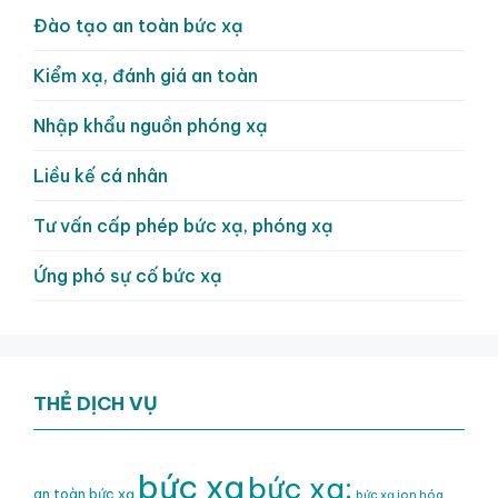
Đào tạo an toàn bức xạ
Kiểm xạ, đánh giá an toàn
Nhập khẩu nguồn phóng xạ
Liều kế cá nhân
Tư vấn cấp phép bức xạ, phóng xạ
Ứng phó sự cố bức xạ
THẺ DỊCH VỤ
bức xạ
bức xạ;
an toàn bức xạ
bức xạ ion hóa