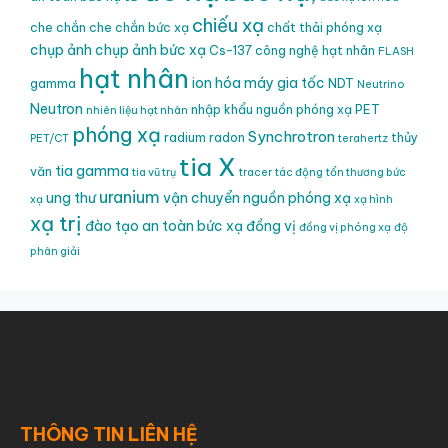
chiếu xạ
che chắn
che chắn bức xạ
chất thải phóng xạ
chụp ảnh
chụp ảnh bức xạ
Cs-137
công nghệ hạt nhân
FLASH
hạt nhân
ion hóa
máy gia tốc
gamma
NDT
Neutrino
Neutron
nhập khẩu nguồn phóng xạ
PET
nhiên liệu hạt nhân
phóng xạ
Synchrotron
radium
radon
thủy
PET/CT
terahertz
tia X
tia gamma
văn
tia vũ trụ
tracer
tác động
tổn thương bức
uranium
ung thư
vận chuyển nguồn phóng xạ
xạ
xạ hình
xạ trị
đào tạo an toàn bức xạ
đồng vị
đồng vị phóng xạ
độ
phân giải
THÔNG TIN LIÊN HỆ