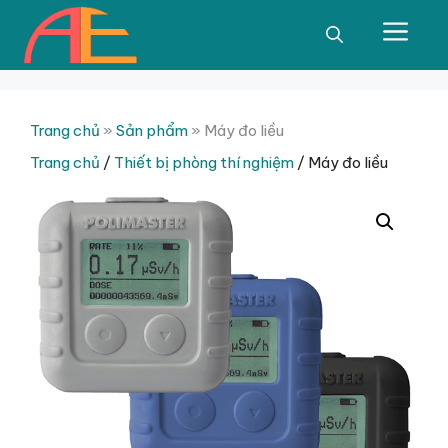
Chuyển
đến
Men
nội
dung
Trang chủ
»
Sản phẩm
»
Máy đo liều
Trang chủ
/
Thiết bị phòng thí nghiệm
/ Máy đo liều