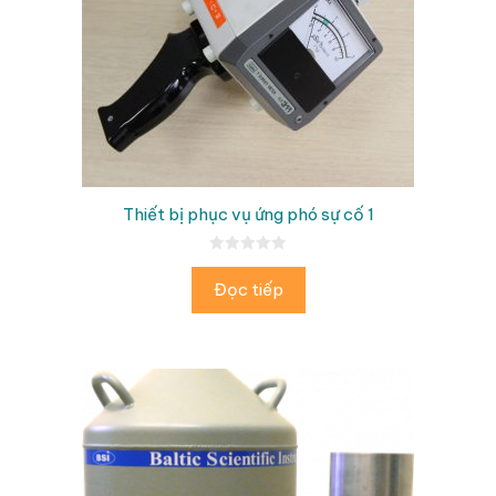
Thiết bị phục vụ ứng phó sự cố 1
0
n
Đọc tiếp
g
o
à
i
5