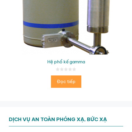
Hệ phổ kế gamma
0
n
Đọc tiếp
g
o
à
i
5
DỊCH VỤ AN TOÀN PHÓNG XẠ, BỨC XẠ