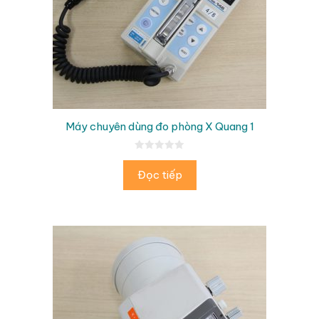
Máy chuyên dùng đo phòng X Quang 1
0
n
Đọc tiếp
g
o
à
i
5