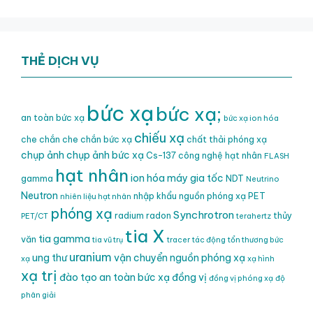
THẺ DỊCH VỤ
bức xạ
bức xạ;
an toàn bức xạ
bức xạ ion hóa
chiếu xạ
che chắn
che chắn bức xạ
chất thải phóng xạ
chụp ảnh
chụp ảnh bức xạ
Cs-137
công nghệ hạt nhân
FLASH
hạt nhân
ion hóa
máy gia tốc
gamma
NDT
Neutrino
Neutron
nhập khẩu nguồn phóng xạ
PET
nhiên liệu hạt nhân
phóng xạ
Synchrotron
radium
radon
thủy
PET/CT
terahertz
tia X
tia gamma
văn
tia vũ trụ
tracer
tác động
tổn thương bức
uranium
ung thư
vận chuyển nguồn phóng xạ
xạ
xạ hình
xạ trị
đào tạo an toàn bức xạ
đồng vị
đồng vị phóng xạ
độ
phân giải