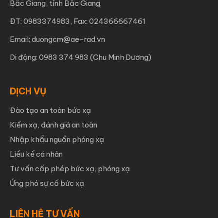
Bắc Giang, tỉnh Bắc Giang.
ĐT: 0983374983, Fax: 024366667461
Email: duongcm@ae-rad.vn
Di động: 0983 374 983 (Chu Minh Dương)
DỊCH VỤ
Đào tạo an toàn bức xạ
Kiểm xạ, đánh giá an toàn
Nhập khẩu nguồn phóng xạ
Liều kế cá nhân
Tư vấn cấp phép bức xạ, phóng xạ
Ứng phó sự cố bức xạ
LIÊN HỆ TƯ VẤN