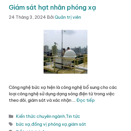
Giám sát hạt nhân phóng xạ
24 Tháng 3, 2024
Bởi
Quản trị viên
Công nghệ bức xạ hiện là công nghệ bổ sung cho các
loại công nghệ sử dụng dạng sóng điện từ trong việc
theo dõi, giám sát và xác nhận …
Đọc tiếp
Danh
Kiến thức chuyên ngành
,
Tin tức
mục
Thẻ
bức xạ
,
đồng vị phóng xạ
,
giám sát