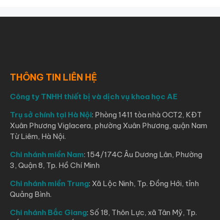
THÔNG TIN LIÊN HỆ
Công ty TNHH thiết bị và dịch vụ khoa học AE
Trụ sở chính tại Hà Nội
: Phòng 1411 tòa nhà OCT2, KĐT
Xuân Phương Viglacera, phường Xuân Phương, quận Nam
Từ Liêm, Hà Nội.
Chi nhánh miền Nam
: 154/174C Âu Dương Lân, Phường
3, Quận 8, Tp. Hồ Chí Minh
Chi nhánh miền Trung
: Xã Lộc Ninh, Tp. Đồng Hới, tỉnh
Quảng Bình.
Chi nhánh Bắc Giang
: Số 18, Thôn Lực, xã Tân Mỹ, Tp.