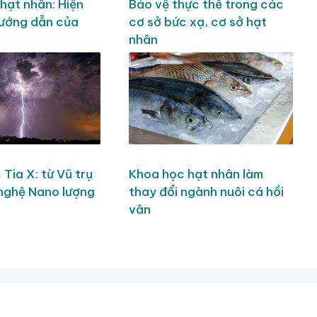
hạt nhân: Hiện
Bảo vệ thực thể trong các
hướng dẫn của
cơ sở bức xạ, cơ sở hạt
nhân
Tia X: từ Vũ trụ
Khoa học hạt nhân làm
nghệ Nano lượng
thay đổi ngành nuôi cá hồi
vân