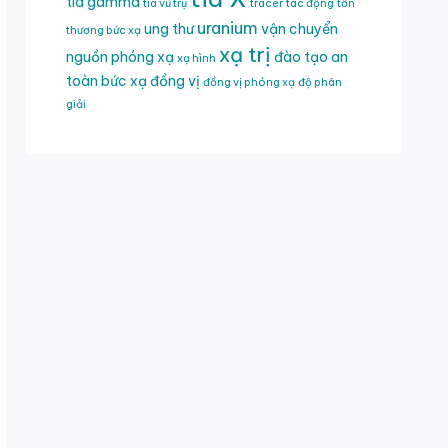
tia gamma
tia vũ trụ
tracer
tác động
tổn
uranium
ung thư
vận chuyển
thương bức xạ
xạ trị
nguồn phóng xạ
đào tạo an
xạ hình
toàn bức xạ
đồng vị
đồng vị phóng xạ
độ phân
giải