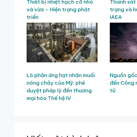
Thiết bị nhiệt hạch cỡ nhỏ
Thanh sát 
và vừa – Hiện trạng phát
trạng và 
triển
IAEA
Lò phản ứng hạt nhân muối
Nguồn gốc 
nóng chảy của Mỹ: phê
đến Công 
duyệt pháp lý đến thương
tử
mại hóa Thế hệ IV