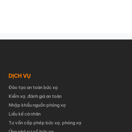
DỊCH VỤ
Đào tạo an toàn bức xạ
Kiểm xạ, đánh giá an toàn
Nhập khẩu nguồn phóng xạ
Liều kế cá nhân
Tư vấn cấp phép bức xạ, phóng xạ
Ứng phó sự cố bức xạ