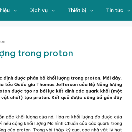
thiệu
Dịch vụ
Thiết bị
Tin tức
ton
ượng trong proton
c định được phân bố khối lượng trong proton. Mới đây,
gia tốc Quốc gia Thomas Jefferson của Bộ Năng lượng
oton được tạo ra bởi lực kết dính các quark khối (một
a vật chất) tạo proton. Kết quả được công bố gần đây
uồn gốc khối lượng của nó. Hóa ra khối lượng đo được của
 vì nếu cộng khối lượng Mô hình Chuẩn của các quark trong
ng của proton. Trong vài thập kỷ qua, các nhà vật lý hạt