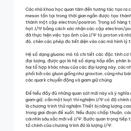
Các nhà khoa học quan tâm đến tương tác tạo ra c
meson tồn tại trong thời gian ngắn được tạo thành
thành một cặp electron/positron. Trong số hàng 
hạt J/Ψ bằng cách xác nhận các cặp electron/pos
đã thực hiện việc tạo ảnh của J/Ψ từ proton và nh
đó, chèn các phép đo tiết diện vào các mô hình lý 
Hệ số dạng gluonic mô tả chi tiết các đặc tính cơ 
đại lượng, được gọi là hệ số dạng hấp dẫn: phân 
hai tổ hợp khác nhau của các đại lượng này, các nhà
phối bởi các gluon giống như graviton, cũng như bá
các quark chuyển động và giam giữ chúng.
Để hiểu đầy đủ những quan sát mới này và ý nghĩa 
giam giữ, cần một loạt thí nghiệm J/Ψ có độ chín
là chương trình thử nghiệm Thiết bị năng lượng ca
trong giai đoạn đề xuất. Nếu được chấp thuận, các
cái nhìn sâu sắc mới về J/Ψ. Bước quan trọng tiếp
tố chính của chương trình đó là lượng J/Ψ.