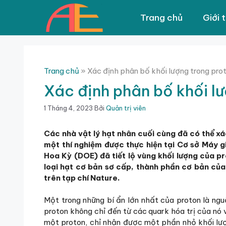
Chuyển
đến
Trang chủ
Giới 
nội
dung
Trang chủ
»
Xác định phân bố khối lượng trong pro
Xác định phân bố khối l
1 Tháng 4, 2023
Bởi
Quản trị viên
Các nhà vật lý hạt nhân cuối cùng đã có thể xá
một thí nghiệm được thực hiện tại Cơ sở Máy 
Hoa Kỳ (DOE) đã tiết lộ vùng khối lượng của pr
loại hạt cơ bản sơ cấp, thành phần cơ bản củ
trên tạp chí Nature.
Một trong những bí ẩn lớn nhất của proton là ng
proton không chỉ đến từ các quark hóa trị của nó
một proton, chỉ nhận được một phần nhỏ khối lượ