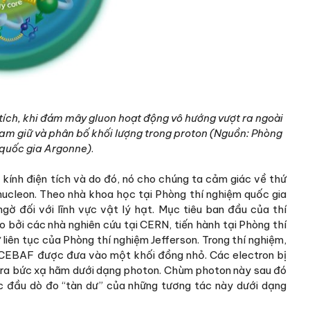
 tích, khi đám mây gluon hoạt động vô hướng vượt ra ngoài
giam giữ và phân bố khối lượng trong proton (Nguồn: Phòng
 quốc gia Argonne)
.
 kính điện tích và do đó, nó cho chúng ta cảm giác về thứ
 nucleon. Theo nhà khoa học tại Phòng thí nghiệm quốc gia
ờ đối với lĩnh vực vật lý hạt. Mục tiêu ban đầu của thí
bởi các nhà nghiên cứu tại CERN, tiến hành tại Phòng thí
liên tục của Phòng thí nghiệm Jefferson. Trong thí nghiệm,
 CEBAF được đưa vào một khối đồng nhỏ. Các electron bị
t ra bức xạ hãm dưới dạng photon. Chùm photon này sau đó
c đầu dò đo “tàn dư” của những tương tác này dưới dạng