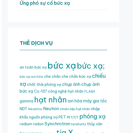
Ứng phó sự cố bức xạ
THẺ DỊCH VỤ
bức xạ
bức xạ;
an toàn bức xạ
chiếu
che chắn
che chắn bức xạ
bức xạ ion hóa
xạ
chụp ảnh
chụp ảnh
chất thải phóng xạ
bức xạ
Cs-137
công nghệ hạt nhân
FLASH
hạt nhân
ion hóa
máy gia tốc
gamma
Neutron
NDT
nhập
Neutrino
nhiên liệu hạt nhân
phóng xạ
khẩu nguồn phóng xạ
PET
PET/CT
Synchrotron
radium
radon
thủy văn
terahertz
tia X