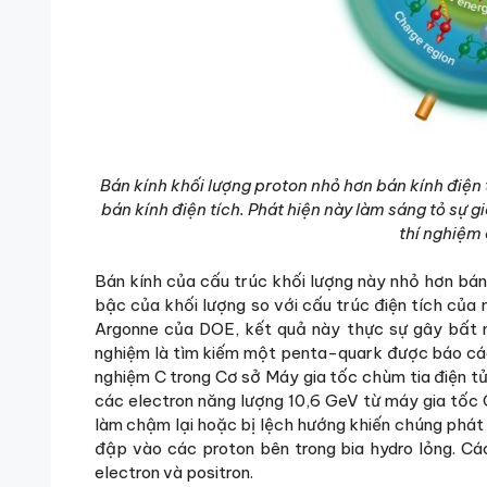
Bán kính khối lượng proton nhỏ hơn bán kính điện
bán kính điện tích. Phát hiện này làm sáng tỏ sự 
thí nghiệm
Bán kính của cấu trúc khối lượng này nhỏ hơn bán
bậc của khối lượng so với cấu trúc điện tích của
Argonne của DOE, kết quả này thực sự gây bất ng
nghiệm là tìm kiếm một penta-quark được báo cáo 
nghiệm C trong Cơ sở Máy gia tốc chùm tia điện tử 
các electron năng lượng 10,6 GeV từ máy gia tốc
làm chậm lại hoặc bị lệch hướng khiến chúng phá
đập vào các proton bên trong bia hydro lỏng. Cá
electron và positron.