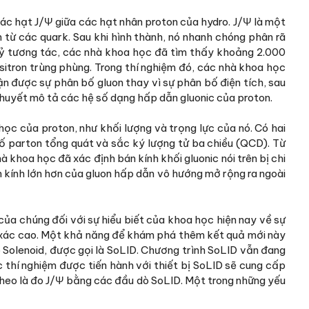
ác hạt J/Ψ giữa các hạt nhân proton của hydro. J/Ψ là một
 từ các quark. Sau khi hình thành, nó nhanh chóng phân rã
tỷ tương tác, các nhà khoa học đã tìm thấy khoảng 2.000
itron trùng phùng. Trong thí nghiệm đó, các nhà khoa học
ận được sự phân bố gluon thay vì sự phân bố điện tích, sau
thuyết mô tả các hệ số dạng hấp dẫn gluonic của proton.
học của proton, như khối lượng và trọng lực của nó. Có hai
bố parton tổng quát và sắc ký lượng tử ba chiều (QCD). Từ
 khoa học đã xác định bán kính khối gluonic nói trên bị chi
n kính lớn hơn của gluon hấp dẫn vô hướng mở rộng ra ngoài
của chúng đối với sự hiểu biết của khoa học hiện nay về sự
h xác cao. Một khả năng để khám phá thêm kết quả mới này
o Solenoid, được gọi là SoLID. Chương trình SoLID vẫn đang
 thí nghiệm được tiến hành với thiết bị SoLID sẽ cung cấp
 theo là đo J/Ψ bằng các đầu dò SoLID. Một trong những yếu