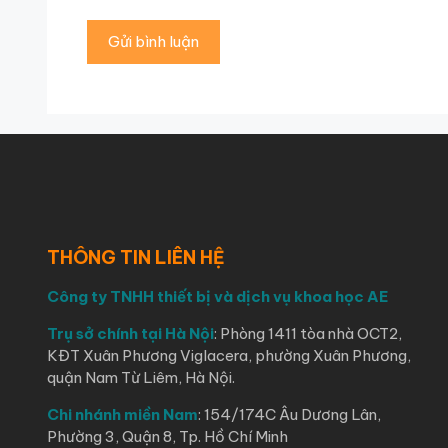
THÔNG TIN LIÊN HỆ
Công ty TNHH thiết bị và dịch vụ khoa học AE
Trụ sở chính tại Hà Nội
: Phòng 1411 tòa nhà OCT2,
KĐT Xuân Phương Viglacera, phường Xuân Phương,
quận Nam Từ Liêm, Hà Nội.
Chi nhánh miền Nam
: 154/174C Âu Dương Lân,
Phường 3, Quận 8, Tp. Hồ Chí Minh