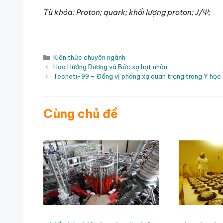
Từ khóa: Proton; quark; khối lượng proton;
J/Ψ
;
Danh
Kiến thức chuyên ngành
mục
Hoa Hướng Dương và Bức xạ hạt nhân
Tecneti-99 – Đồng vị phóng xạ quan trọng trong Y học
Cùng chủ đề