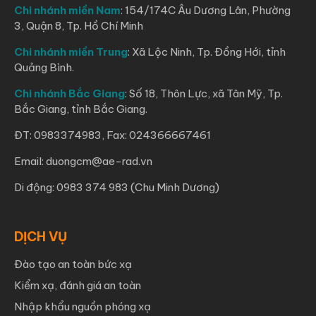
Chi nhánh miền Nam
: 154/174C Âu Dương Lân, Phường
3, Quận 8, Tp. Hồ Chí Minh
Chi nhánh miền Trung
: Xã Lộc Ninh, Tp. Đồng Hới, tỉnh
Quảng Bình.
Chi nhánh Bắc Giang
: Số 18, Thôn Lực, xã Tân Mỹ, Tp.
Bắc Giang, tỉnh Bắc Giang.
ĐT: 0983374983, Fax: 024366667461
Email: duongcm@ae-rad.vn
Di động: 0983 374 983 (Chu Minh Dương)
DỊCH VỤ
Đào tạo an toàn bức xạ
Kiểm xạ, đánh giá an toàn
Nhập khẩu nguồn phóng xạ