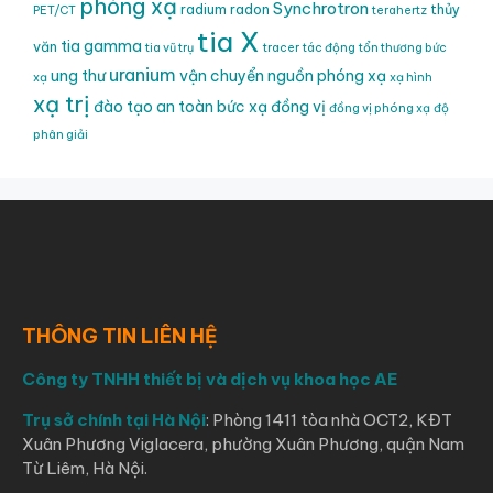
phóng xạ
Synchrotron
radium
radon
thủy
PET/CT
terahertz
tia X
tia gamma
văn
tia vũ trụ
tracer
tác động
tổn thương bức
uranium
ung thư
vận chuyển nguồn phóng xạ
xạ
xạ hình
xạ trị
đào tạo an toàn bức xạ
đồng vị
đồng vị phóng xạ
độ
phân giải
THÔNG TIN LIÊN HỆ
Công ty TNHH thiết bị và dịch vụ khoa học AE
Trụ sở chính tại Hà Nội
: Phòng 1411 tòa nhà OCT2, KĐT
Xuân Phương Viglacera, phường Xuân Phương, quận Nam
Từ Liêm, Hà Nội.