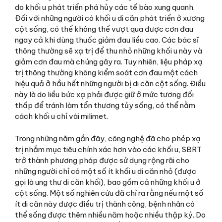
do khối u phát triển phá hủy các tế bào xung quanh.
Đối với những người có khối u di căn phát triển ở xương
cột sống, có thể không thể vượt qua được cơn đau
ngay cả khi dùng thuốc giảm đau liều cao. Các bác sĩ
thông thường sẽ xạ trị để thu nhỏ những khối u này và
giảm cơn đau mà chúng gây ra. Tuy nhiên, liệu pháp xạ
trị thông thường không kiểm soát cơn đau một cách
hiệu quả ở hầu hết những người bị di căn cột sống. Điều
này là do liều bức xạ phải được giữ ở mức tương đối
thấp để tránh làm tổn thương tủy sống, có thể nằm
cách khối u chỉ vài milimet.
Trong những năm gần đây, công nghệ đã cho phép xạ
trị nhắm mục tiêu chính xác hơn vào các khối u, SBRT
trở thành phương pháp được sử dụng rộng rãi cho
những người chỉ có một số ít khối u di căn nhỏ (được
gọi là ung thư di căn khối), bao gồm cả những khối u ở
cột sống. Một số nghiên cứu đã chỉ ra rằng nếu một số
ít di căn này được điều trị thành công, bệnh nhân có
thể sống được thêm nhiều năm hoặc nhiều thập kỷ. Do