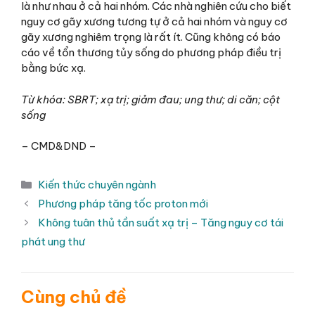
là như nhau ở cả hai nhóm. Các nhà nghiên cứu cho biết
nguy cơ gãy xương tương tự ở cả hai nhóm và nguy cơ
gãy xương nghiêm trọng là rất ít. Cũng không có báo
cáo về tổn thương tủy sống do phương pháp điều trị
bằng bức xạ.
Từ khóa: SBRT;
xạ trị; giảm đau; ung thư; di căn; cột
sống
– CMD&DND –
Danh
Kiến thức chuyên ngành
mục
Phương pháp tăng tốc proton mới
Không tuân thủ tần suất xạ trị – Tăng nguy cơ tái
phát ung thư
Cùng chủ đề