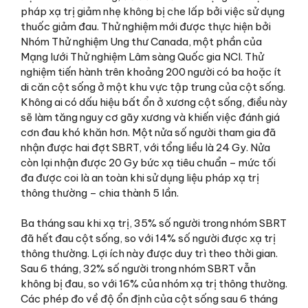
pháp xạ trị giảm nhẹ không bị che lấp bởi việc sử dụng
thuốc giảm đau. Thử nghiệm mới được thực hiện bởi
Nhóm Thử nghiệm Ung thư Canada, một phần của
Mạng lưới Thử nghiệm Lâm sàng Quốc gia NCI. Thử
nghiệm tiến hành trên khoảng 200 người có ba hoặc ít
di căn cột sống ở một khu vực tập trung của cột sống.
Không ai có dấu hiệu bất ổn ở xương cột sống, điều này
sẽ làm tăng nguy cơ gãy xương và khiến việc đánh giá
cơn đau khó khăn hơn. Một nửa số người tham gia đã
nhận được hai đợt SBRT, với tổng liều là 24 Gy. Nửa
còn lại nhận được 20 Gy bức xạ tiêu chuẩn – mức tối
đa được coi là an toàn khi sử dụng liệu pháp xạ trị
thông thường – chia thành 5 lần.
Ba tháng sau khi xạ trị, 35% số người trong nhóm SBRT
đã hết đau cột sống, so với 14% số người được xạ trị
thông thường. Lợi ích này được duy trì theo thời gian.
Sau 6 tháng, 32% số người trong nhóm SBRT vẫn
không bị đau, so với 16% của nhóm xạ trị thông thường.
Các phép đo về độ ổn định của cột sống sau 6 tháng