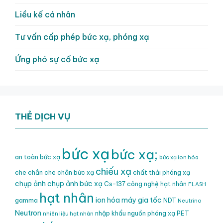
Liều kế cá nhân
Tư vấn cấp phép bức xạ, phóng xạ
Ứng phó sự cố bức xạ
THẺ DỊCH VỤ
bức xạ
bức xạ;
an toàn bức xạ
bức xạ ion hóa
chiếu xạ
che chắn
che chắn bức xạ
chất thải phóng xạ
chụp ảnh
chụp ảnh bức xạ
Cs-137
công nghệ hạt nhân
FLASH
hạt nhân
ion hóa
máy gia tốc
gamma
NDT
Neutrino
Neutron
nhập khẩu nguồn phóng xạ
PET
nhiên liệu hạt nhân