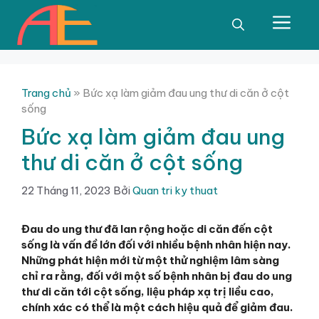
Chuyển
đến
Men
nội
dung
Trang chủ
»
Bức xạ làm giảm đau ung thư di căn ở cột
sống
Bức xạ làm giảm đau ung
thư di căn ở cột sống
22 Tháng 11, 2023
Bởi
Quan tri ky thuat
Đ
au do ung thư đã lan rộng hoặc di căn đến cột
sống là vấn đề lớn đối với nhiều bệnh nhân
hiện nay
.
Những phát hiện mới từ một thử nghiệm lâm sàng
chỉ ra rằng, đối với một số bệnh nhân bị đau do ung
thư di căn
tới
cột sống, liệu pháp xạ trị liều cao,
chính xác có thể là một cách hiệu quả để giảm đau.