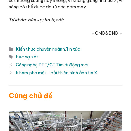
sét hướng xuống hay không, vì không giống như tia X, vi
sóng có thể được đo từ các đám mây.
Từ khóa:
bức xạ; tia X; sét;
– CMD&DND –
Danh
Kiến thức chuyên ngành
,
Tin tức
mục
Thẻ
bức xạ
,
sét
Công nghệ PET/CT Tim di động mới
Khám phá mới – cải thiện hình ảnh tia X
Cùng chủ đề