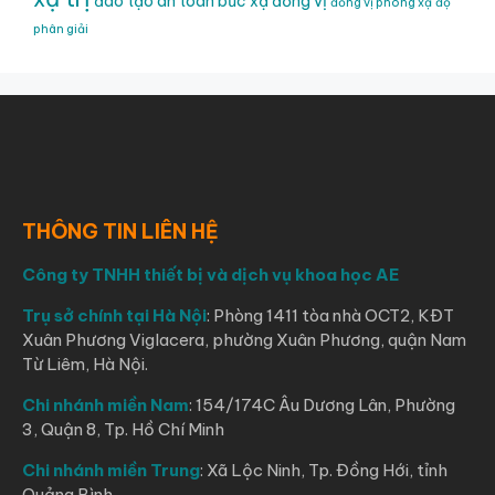
đào tạo an toàn bức xạ
đồng vị
đồng vị phóng xạ
độ
phân giải
THÔNG TIN LIÊN HỆ
Công ty TNHH thiết bị và dịch vụ khoa học AE
Trụ sở chính tại Hà Nội
: Phòng 1411 tòa nhà OCT2, KĐT
Xuân Phương Viglacera, phường Xuân Phương, quận Nam
Từ Liêm, Hà Nội.
Chi nhánh miền Nam
: 154/174C Âu Dương Lân, Phường
3, Quận 8, Tp. Hồ Chí Minh
Chi nhánh miền Trung
: Xã Lộc Ninh, Tp. Đồng Hới, tỉnh
Quảng Bình.