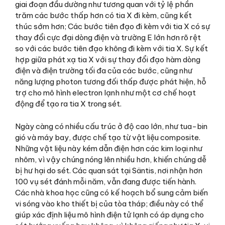
giai đoạn đầu dường như tương quan với tỷ lệ phần
trăm các bước thấp hơn có tia X đi kèm, cũng kết
thúc sớm hơn; Các bước tiên đạo đi kèm với tia X có sự
thay đổi cực đại dòng điện và trường E lớn hơn rõ rệt
so với các bước tiên đạo không đi kèm với tia X. Sự kết
hợp giữa phát xạ tia X với sự thay đổi đạo hàm dòng
điện và điện trường tối đa của các bước, cũng như
năng lượng photon tương đối thấp được phát hiện, hỗ
trợ cho mô hình electron lạnh như một cơ chế hoạt
động để tạo ra tia X trong sét.
Ngày càng có nhiều cấu trúc ở độ cao lớn, như tua-bin
gió và máy bay, được chế tạo từ vật liệu composite.
Những vật liệu này kém dẫn điện hơn các kim loại như
nhôm, vì vậy chúng nóng lên nhiều hơn, khiến chúng dễ
bị hư hại do sét. Các quan sát tại Säntis, nơi nhận hơn
100 vụ sét đánh mỗi năm, vẫn đang được tiến hành.
Các nhà khoa học cũng có kế hoạch bổ sung cảm biến
vi sóng vào kho thiết bị của tòa tháp; điều này có thể
giúp xác định liệu mô hình điện tử lạnh có áp dụng cho