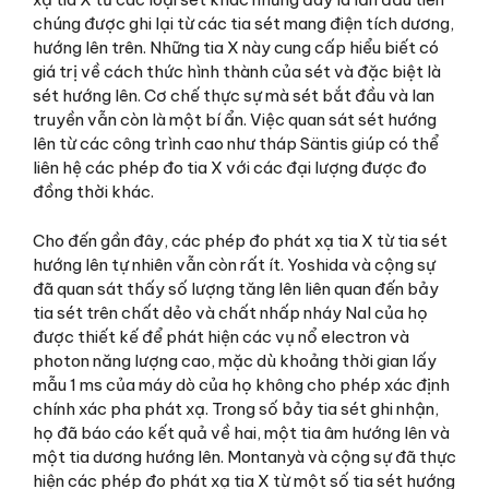
chúng được ghi lại từ các tia sét mang điện tích dương,
hướng lên trên. Những tia X này cung cấp hiểu biết có
giá trị về cách thức hình thành của sét và đặc biệt là
sét hướng lên. Cơ chế thực sự mà sét bắt đầu và lan
truyền vẫn còn là một bí ẩn. Việc quan sát sét hướng
lên từ các công trình cao như tháp Säntis giúp có thể
liên hệ các phép đo tia X với các đại lượng được đo
đồng thời khác.
Cho đến gần đây, các phép đo phát xạ tia X từ tia sét
hướng lên tự nhiên vẫn còn rất ít. Yoshida và cộng sự
đã quan sát thấy số lượng tăng lên liên quan đến bảy
tia sét trên chất dẻo và chất nhấp nháy NaI của họ
được thiết kế để phát hiện các vụ nổ electron và
photon năng lượng cao, mặc dù khoảng thời gian lấy
mẫu 1 ms của máy dò của họ không cho phép xác định
chính xác pha phát xạ. Trong số bảy tia sét ghi nhận,
họ đã báo cáo kết quả về hai, một tia âm hướng lên và
một tia dương hướng lên. Montanyà và cộng sự đã thực
hiện các phép đo phát xạ tia X từ một số tia sét hướng