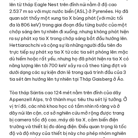
lên từ tháp Eagle Nest trên đỉnh núi nằm ở độ cao
2.537 m so với mực nước biển (ASL) ở Pyrenées. Họ đã
quan sát thấy một xung tia X bùng phát (với mức tối
đa là 806 keV) trong giai đoạn đầu từng bước của một
chớp sáng âm tự nhiên đi xuống, nhưng không phát hiện
ra sự phát xạ tia X trong chớp sáng bắt đầu hướng lên.
Hettiarachchi và cộng sự là những người đầu tiên đo
trực tiếp sự phát xạ tia X từ các tia sét phóng lên: mặc
dù hiếm hoặc rất yếu, nhưng họ đã phát hiện ra tia X có
năng lượng lên tới 700 keV xảy ra cả theo từng đợt và
dưới dạng các sự kiện đơn lẻ trong quá trình đầu của 3
tia sét âm hướng lên tự nhiên tại Tháp Gaisberg ở Áo.
Tòa tháp Säntis cao 124 mét nằm trên đỉnh của dãy
Appenzell Alps, trở thành mục tiêu thu sét lý tưởng. Ở
vị trí đó, các nhà khoa học có tầm nhìn rõ ràng và ở
dãy núi lân cận, cơ sở nghiên cứu mở rộng được trang
bị camera tốc độ cao, máy dò tia X, cảm biến điện
trường và thiết bị đo dòng điện. Điều quan trọng là tốc
độ và độ nhạy của thiết bị này cho phép nhóm nghiên