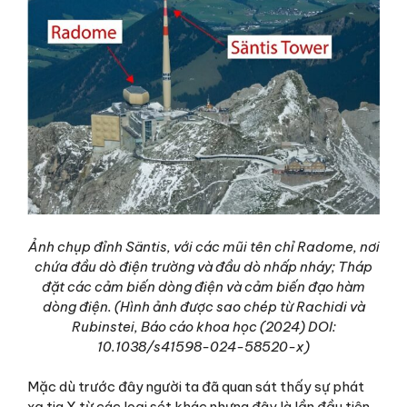
Ảnh chụp đỉnh Säntis, với các mũi tên chỉ Radome, nơi
chứa đầu dò điện trường và đầu dò nhấp nháy; Tháp
đặt các cảm biến dòng điện và cảm biến đạo hàm
dòng điện. (Hình ảnh được sao chép từ Rachidi và
Rubinstei, Báo cáo khoa học (2024) DOI:
10.1038/s41598-024-58520-x)
Mặc dù trước đây người ta đã quan sát thấy sự phát
xạ tia X từ các loại sét khác nhưng đây là lần đầu tiên