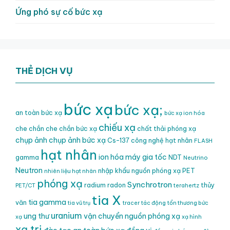
Ứng phó sự cố bức xạ
THẺ DỊCH VỤ
bức xạ
bức xạ;
an toàn bức xạ
bức xạ ion hóa
chiếu xạ
che chắn
che chắn bức xạ
chất thải phóng xạ
chụp ảnh
chụp ảnh bức xạ
Cs-137
công nghệ hạt nhân
FLASH
hạt nhân
ion hóa
máy gia tốc
gamma
NDT
Neutrino
Neutron
nhập khẩu nguồn phóng xạ
PET
nhiên liệu hạt nhân
phóng xạ
Synchrotron
radium
radon
thủy
PET/CT
terahertz
tia X
tia gamma
văn
tia vũ trụ
tracer
tác động
tổn thương bức
uranium
ung thư
vận chuyển nguồn phóng xạ
xạ
xạ hình
xạ trị