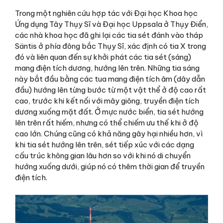
Trong một nghiên cứu hợp tác với Đại học Khoa học
Ứng dụng Tây Thụy Sĩ và Đại học Uppsala ở Thụy Điển,
các nhà khoa học đã ghi lại các tia sét đánh vào tháp
Säntis ở phía đông bắc Thụy Sĩ, xác định có tia X trong
đó và liên quan đến sự khởi phát các tia sét (sáng)
mang điện tích dương, hướng lên trên. Những tia sáng
này bắt đầu bằng các tua mang điện tích âm (dây dẫn
đầu) hướng lên từng bước từ một vật thể ở độ cao rất
cao, trước khi kết nối với mây giông, truyền điện tích
dương xuống mặt đất. Ở mực nước biển, tia sét hướng
lên trên rất hiếm, nhưng có thể chiếm ưu thế khi ở độ
cao lớn. Chúng cũng có khả năng gây hại nhiều hơn, vì
khi tia sét hướng lên trên, sét tiếp xúc với các dạng
cấu trúc không gian lâu hơn so với khi nó di chuyển
hướng xuống dưới, giúp nó có thêm thời gian để truyền
điện tích.