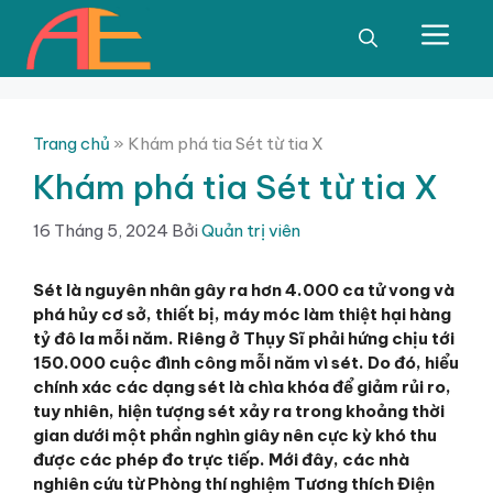
Chuyển
đến
Men
nội
dung
Trang chủ
»
Khám phá tia Sét từ tia X
Khám phá tia Sét từ tia X
16 Tháng 5, 2024
Bởi
Quản trị viên
Sét là nguyên nhân gây ra hơn 4.000 ca tử vong và
phá hủy cơ sở, thiết bị, máy móc làm thiệt hại hàng
tỷ đô la mỗi năm. Riêng ở Thụy Sĩ phải hứng chịu tới
150.000 cuộc đình công mỗi năm vì sét. Do đó, hiểu
chính xác các dạng sét là chìa khóa để giảm rủi ro,
tuy nhiên, hiện tượng sét xảy ra trong khoảng thời
gian dưới một phần nghìn giây nên cực kỳ khó thu
được các phép đo trực tiếp. Mới đây, các nhà
nghiên cứu từ Phòng thí nghiệm Tương thích Điện