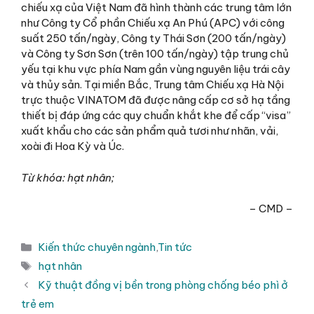
chiếu xạ của Việt Nam đã hình thành các trung tâm lớn
như Công ty Cổ phần Chiếu xạ An Phú (APC) với công
suất 250 tấn/ngày, Công ty Thái Sơn (200 tấn/ngày)
và Công ty Sơn Sơn (trên 100 tấn/ngày) tập trung chủ
yếu tại khu vực phía Nam gần vùng nguyên liệu trái cây
và thủy sản. Tại miền Bắc, Trung tâm Chiếu xạ Hà Nội
trực thuộc VINATOM đã được nâng cấp cơ sở hạ tầng
thiết bị đáp ứng các quy chuẩn khắt khe để cấp “visa”
xuất khẩu cho các sản phẩm quả tươi như nhãn, vải,
xoài đi Hoa Kỳ và Úc.
Từ khóa: hạt nhân;
– CMD –
Danh
Kiến thức chuyên ngành
,
Tin tức
mục
Thẻ
hạt nhân
Kỹ thuật đồng vị bền trong phòng chống béo phì ở
trẻ em