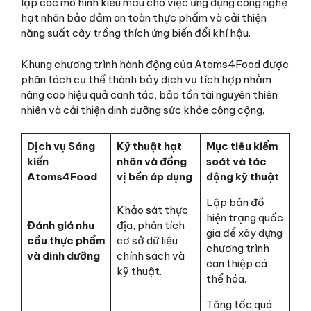
lập các mô hình kiểu mẫu cho việc ứng dụng công nghệ
hạt nhân bảo đảm an toàn thực phẩm và cải thiện
năng suất cây trồng thích ứng biến đổi khí hậu.
Khung chương trình hành động của Atoms4Food được
phân tách cụ thể thành bảy dịch vụ tích hợp nhằm
nâng cao hiệu quả canh tác, bảo tồn tài nguyên thiên
nhiên và cải thiện dinh dưỡng sức khỏe công cộng.
Dịch vụ Sáng
Kỹ thuật hạt
Mục tiêu kiểm
kiến
nhân và đồng
soát và tác
Atoms4Food
vị bền áp dụng
động kỹ thuật
Lập bản đồ
Khảo sát thực
hiện trạng quốc
Đánh giá nhu
địa, phân tích
gia để xây dựng
cầu thực phẩm
cơ sở dữ liệu
chương trình
và dinh dưỡng
chính sách và
can thiệp cá
kỹ thuật.
thể hóa.
Tăng tốc quá