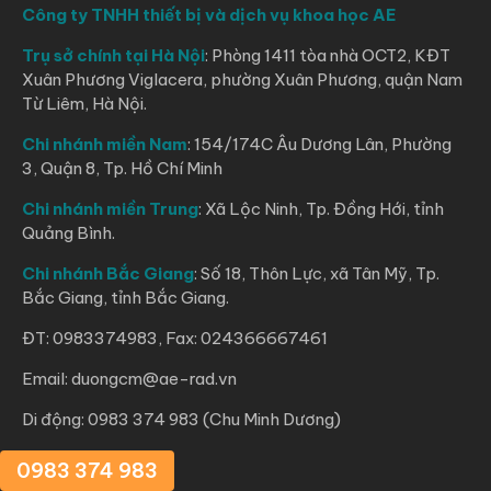
Công ty TNHH thiết bị và dịch vụ khoa học AE
Trụ sở chính tại Hà Nội
: Phòng 1411 tòa nhà OCT2, KĐT
Xuân Phương Viglacera, phường Xuân Phương, quận Nam
Từ Liêm, Hà Nội.
Chi nhánh miền Nam
: 154/174C Âu Dương Lân, Phường
3, Quận 8, Tp. Hồ Chí Minh
Chi nhánh miền Trung
: Xã Lộc Ninh, Tp. Đồng Hới, tỉnh
Quảng Bình.
Chi nhánh Bắc Giang
: Số 18, Thôn Lực, xã Tân Mỹ, Tp.
Bắc Giang, tỉnh Bắc Giang.
ĐT: 0983374983, Fax: 024366667461
Email: duongcm@ae-rad.vn
Di động: 0983 374 983 (Chu Minh Dương)
0983 374 983