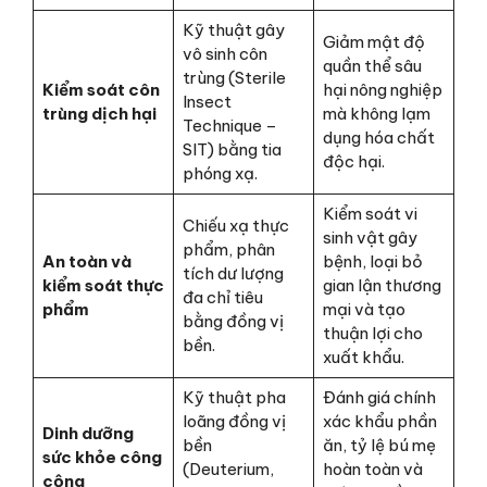
Kỹ thuật gây
Giảm mật độ
vô sinh côn
quần thể sâu
trùng (Sterile
Kiểm soát côn
hại nông nghiệp
Insect
trùng dịch hại
mà không lạm
Technique –
dụng hóa chất
SIT) bằng tia
độc hại.
phóng xạ.
Kiểm soát vi
Chiếu xạ thực
sinh vật gây
phẩm, phân
An toàn và
bệnh, loại bỏ
tích dư lượng
kiểm soát thực
gian lận thương
đa chỉ tiêu
phẩm
mại và tạo
bằng đồng vị
thuận lợi cho
bền.
xuất khẩu.
Kỹ thuật pha
Đánh giá chính
loãng đồng vị
xác khẩu phần
Dinh dưỡng
bền
ăn, tỷ lệ bú mẹ
sức khỏe công
(Deuterium,
hoàn toàn và
cộng