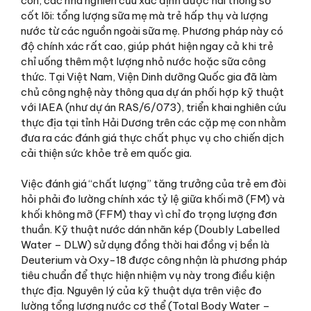
con, các nhà nghiên cứu xác định được hai thông số
cốt lõi: tổng lượng sữa mẹ mà trẻ hấp thụ và lượng
nước từ các nguồn ngoài sữa mẹ. Phương pháp này có
độ chính xác rất cao, giúp phát hiện ngay cả khi trẻ
chỉ uống thêm một lượng nhỏ nước hoặc sữa công
thức. Tại Việt Nam, Viện Dinh dưỡng Quốc gia đã làm
chủ công nghệ này thông qua dự án phối hợp kỹ thuật
với IAEA (như dự án RAS/6/073), triển khai nghiên cứu
thực địa tại tỉnh Hải Dương trên các cặp mẹ con nhằm
đưa ra các đánh giá thực chất phục vụ cho chiến dịch
cải thiện sức khỏe trẻ em quốc gia.
Việc đánh giá “chất lượng” tăng trưởng của trẻ em đòi
hỏi phải đo lường chính xác tỷ lệ giữa khối mỡ (FM) và
khối không mỡ (FFM) thay vì chỉ đo trọng lượng đơn
thuần. Kỹ thuật nước dán nhãn kép (Doubly Labelled
Water – DLW) sử dụng đồng thời hai đồng vị bền là
Deuterium và Oxy-18 được công nhận là phương pháp
tiêu chuẩn để thực hiện nhiệm vụ này trong điều kiện
thực địa. Nguyên lý của kỹ thuật dựa trên việc đo
lường tổng lượng nước cơ thể (Total Body Water –