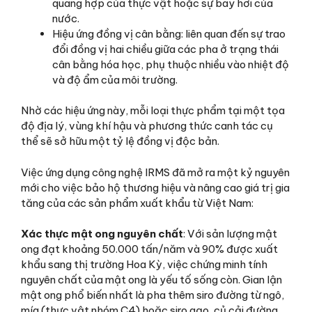
quang hợp của thực vật hoặc sự bay hơi của
nước.
Hiệu ứng đồng vị cân bằng: liên quan đến sự trao
đổi đồng vị hai chiều giữa các pha ở trạng thái
cân bằng hóa học, phụ thuộc nhiều vào nhiệt độ
và độ ẩm của môi trường.
Nhờ các hiệu ứng này, mỗi loại thực phẩm tại một tọa
độ địa lý, vùng khí hậu và phương thức canh tác cụ
thể sẽ sở hữu một tỷ lệ đồng vị độc bản.
Việc ứng dụng công nghệ IRMS đã mở ra một kỷ nguyên
mới cho việc bảo hộ thương hiệu và nâng cao giá trị gia
tăng của các sản phẩm xuất khẩu từ Việt Nam:
Xác thực mật ong nguyên chất
: Với sản lượng mật
ong đạt khoảng 50.000 tấn/năm và 90% được xuất
khẩu sang thị trường Hoa Kỳ, việc chứng minh tính
nguyên chất của mật ong là yếu tố sống còn. Gian lận
mật ong phổ biến nhất là pha thêm siro đường từ ngô,
mía (thực vật nhóm C4) hoặc siro gạo, củ cải đường