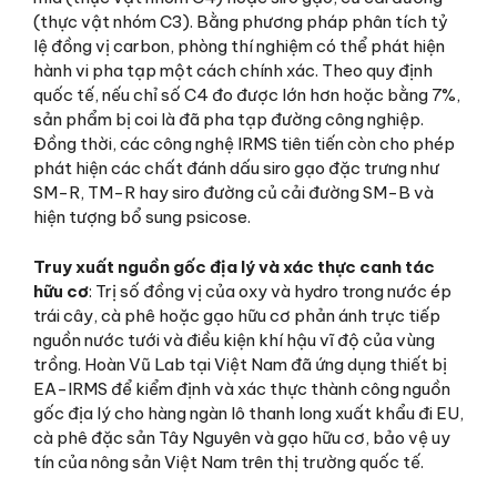
(thực vật nhóm C3). Bằng phương pháp phân tích tỷ
lệ đồng vị carbon, phòng thí nghiệm có thể phát hiện
hành vi pha tạp một cách chính xác. Theo quy định
quốc tế, nếu chỉ số C4 đo được lớn hơn hoặc bằng 7%,
sản phẩm bị coi là đã pha tạp đường công nghiệp.
Đồng thời, các công nghệ IRMS tiên tiến còn cho phép
phát hiện các chất đánh dấu siro gạo đặc trưng như
SM-R, TM-R hay siro đường củ cải đường SM-B và
hiện tượng bổ sung psicose.
Truy xuất nguồn gốc địa lý và xác thực canh tác
hữu cơ
: Trị số đồng vị của oxy và hydro trong nước ép
trái cây, cà phê hoặc gạo hữu cơ phản ánh trực tiếp
nguồn nước tưới và điều kiện khí hậu vĩ độ của vùng
trồng. Hoàn Vũ Lab tại Việt Nam đã ứng dụng thiết bị
EA-IRMS để kiểm định và xác thực thành công nguồn
gốc địa lý cho hàng ngàn lô thanh long xuất khẩu đi EU,
cà phê đặc sản Tây Nguyên và gạo hữu cơ, bảo vệ uy
tín của nông sản Việt Nam trên thị trường quốc tế.