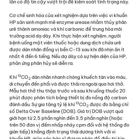
lấn có độ tin cậy vượt trội để kiểm soát tình trạng này.
Cơ chế sinh hóa của xét nghiệm dựa trên việc vi khuẩn
HP sản sinh mạnh mẽ enzyme urease nhằm thủy phân
urê thành amoniac và khí carbonic để trung hòa môi
trường acid dạ dày. Khi thực hiện xét nghiệm, người
bệnh uống một viên thuốc hoặc dung dịch chứa urê
được dán nhãn đồng vị bền C-13 sau khi đã nhịn ăn ít
nhất 4 đến 6 tiếng. Nếu dạ dày có sự hiện diện của HP,
phản ứng phân hủy sẽ diễn ra.
13
Khí
CO
dán nhãn nhanh chóng khuếch tán vào máu,
2
di chuyển đến phổi và được thải ra ngoài qua hơi thở.
Mẫu hơi thở thu thập trước và sau khi uống thuốc 20
phút được phân tích bằng thiết bị đo nồng độ carbon
13
đánh dấu. Sự gia tăng tỷ lệ khí
CO
được đo bằng chỉ
2
số Delta Over Baseline (DOB). Giá trị DOB vượt quá
giới hạn từ 2,5 phần nghìn đến 3,5 phần nghìn (hoặc
trên 50 đơn vị đếm nhấp nháy cpm đối với hệ thống đo
gián tiếp) khẳng định trạng thái dương tính với vi
khuẩn HP, giúp các bác sĩ đưa ra phác đồ điều trị kịp