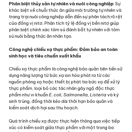
Phân biệt thủy sản tự nhiên và nuôi công nghiệp
: Sự
khác biệt về chuỗi thức ăn giữa môi trường tự nhiên và
trang trại nuôi công nghiệp dẫn đến sự phân tách rõ rệt
của đồng vị nitơ. Phân tích tỷ lệ đồng vị bền nitơ giúp
phân biệt chính xác tôm sú đánh bắt tự nhiên với tôm
sú nuôi bằng thức ăn nhân tạo.
Công nghệ chiếu xạ thực phẩm: Đảm bảo an toàn
sinh học và tiêu chuẩn xuất khẩu
Chiếu xạ thực phẩm là công nghệ bảo quản tiên tiến sử
dụng năng lượng từ bức xạ ion hóa phát ra từ các
nguồn phóng xạ hoặc thiết bị phát tia bức xạ để xử lý
thực phẩm, loại bỏ các tác nhân gây ngộ độc thực
phẩm như vi khuẩn
E. coli, Salmonella, Listeria
và ký
sinh trùng, đồng thời kéo dài thời hạn bảo quản và
kiểm soát dịch hại sau thu hoạch.
Quá trình chiếu xạ được thực hiện thông qua việc tiếp
xúc có kiểm soát giữa thực phẩm với một trong ba