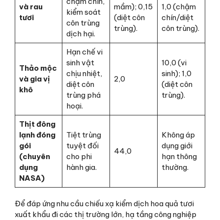
chậm chín,
và rau
mầm); 0,15
1,0 (chậm
kiểm soát
tươi
(diệt côn
chín/diệt
côn trùng
trùng).
côn trùng).
dịch hại.
Hạn chế vi
sinh vật
10,0 (vi
Thảo mộc
chịu nhiệt,
sinh); 1,0
và gia vị
2,0
diệt côn
(diệt côn
khô
trùng phá
trùng).
hoại.
Thịt đông
lạnh đóng
Tiệt trùng
Không áp
gói
tuyệt đối
dụng giới
44,0
(chuyên
cho phi
hạn thông
dụng
hành gia.
thường.
NASA)
Để đáp ứng nhu cầu chiếu xạ kiểm dịch hoa quả tươi
xuất khẩu đi các thị trường lớn, hạ tầng công nghiệp