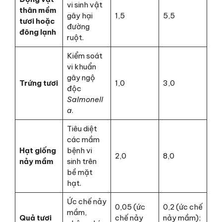
vi sinh vật
thân mềm
gây hại
1,5
5,5
tươi hoặc
đường
đông lạnh
ruột.
Kiểm soát
vi khuẩn
gây ngộ
Trứng tươi
1,0
3,0
độc
Salmonell
a
.
Tiêu diệt
các mầm
Hạt giống
bệnh vi
2,0
8,0
nảy mầm
sinh trên
bề mặt
hạt.
Ức chế nảy
0,05 (ức
0,2 (ức chế
mầm,
Quả tươi
chế nảy
nảy mầm);