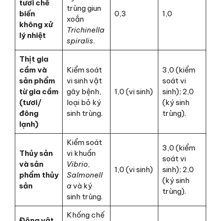
tươi chế
trùng giun
biến
0,3
1,0
xoắn
không xử
Trichinella
lý nhiệt
spiralis
.
Thịt gia
cầm và
Kiểm soát
3,0 (kiểm
sản phẩm
vi sinh vật
soát vi
từ gia cầm
gây bệnh,
1,0 (vi sinh)
sinh); 2,0
(tươi/
loại bỏ ký
(ký sinh
đông
sinh trùng.
trùng).
lạnh)
Kiểm soát
3,0 (kiểm
Thủy sản
vi khuẩn
soát vi
và sản
Vibrio
,
1,0 (vi sinh)
sinh); 2,0
phẩm thủy
Salmonell
(ký sinh
sản
a
và ký
trùng).
sinh trùng.
Khống chế
Động vật