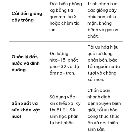
Đột biến phóng
trình chọn tạo
xạ bằng tia
các giống cây
Cải tiến giống
gamma, tia X
chịu hạn, chịu
cây trồng
hoặc chùm tia
mặn, kháng
ion.
bệnh và giàu vi
chất.
Tối ưu hóa hiệu
Đo lượng
quả sử dụng
Quản lý đất,
nitơ-15, phốt
phân bón, bảo
nước và dinh
pho-32 và độ
tồn nguồn nước
dưỡng
ẩm nơ-tron.
tưới và chống
xói mòn.
Chẩn đoán
Sử dụng vắc-
nhanh dịch
Sản xuất và
xin chiếu xạ, kỹ
bệnh xuyên biên
sức khỏe vật
thuật ELISA,
giới, tối ưu hóa
nuôi
sinh học phân
công thức thức
tử hạt nhân.
ăn và cải thiện
sinh sản.