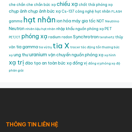
chiếu xạ
che chắn
che chắn bức xạ
chất thải phóng xạ
chụp ảnh
chụp ảnh bức xạ
Cs-137
công nghệ hạt nhân
FLASH
hạt nhân
ion hóa
máy gia tốc
gamma
NDT
Neutrino
Neutron
nhập khẩu nguồn phóng xạ
PET
nhiên liệu hạt nhân
phóng xạ
Synchrotron
radium
radon
thủy
PET/CT
terahertz
tia X
tia gamma
văn
tia vũ trụ
tracer
tác động
tổn thương bức
uranium
ung thư
vận chuyển nguồn phóng xạ
xạ
xạ hình
xạ trị
đào tạo an toàn bức xạ
đồng vị
đồng vị phóng xạ
độ
phân giải
THÔNG TIN LIÊN HỆ