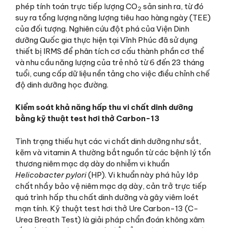
phép tính toán trực tiếp lượng CO
sản sinh ra, từ đó
2
suy ra tổng lượng năng lượng tiêu hao hàng ngày (TEE)
của đối tượng. Nghiên cứu đột phá của Viện Dinh
dưỡng Quốc gia thực hiện tại Vĩnh Phúc đã sử dụng
thiết bị IRMS để phân tích cơ cấu thành phần cơ thể
và nhu cầu năng lượng của trẻ nhỏ từ 6 đến 23 tháng
tuổi, cung cấp dữ liệu nền tảng cho việc điều chỉnh chế
độ dinh dưỡng học đường.
Kiểm soát khả năng hấp thu vi chất dinh dưỡng
bằng kỹ thuật test hơi thở Carbon-13
Tình trạng thiếu hụt các vi chất dinh dưỡng như sắt,
kẽm và vitamin A thường bắt nguồn từ các bệnh lý tổn
thương niêm mạc dạ dày do nhiễm vi khuẩn
Helicobacter pylori
(HP). Vi khuẩn này phá hủy lớp
chất nhầy bảo vệ niêm mạc dạ dày, cản trở trực tiếp
quá trình hấp thu chất dinh dưỡng và gây viêm loét
mạn tính. Kỹ thuật test hơi thở Ure Carbon-13 (C-
Urea Breath Test) là giải pháp chẩn đoán không xâm