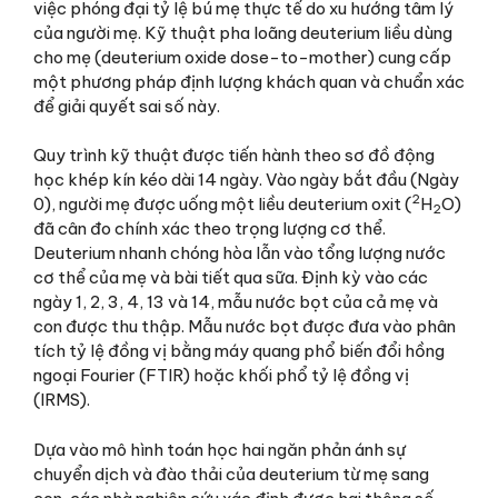
việc phóng đại tỷ lệ bú mẹ thực tế do xu hướng tâm lý
của người mẹ. Kỹ thuật pha loãng deuterium liều dùng
cho mẹ (deuterium oxide dose-to-mother) cung cấp
một phương pháp định lượng khách quan và chuẩn xác
để giải quyết sai số này.
Quy trình kỹ thuật được tiến hành theo sơ đồ động
học khép kín kéo dài 14 ngày. Vào ngày bắt đầu (Ngày
2
0), người mẹ được uống một liều deuterium oxit (
H
O)
2
đã cân đo chính xác theo trọng lượng cơ thể.
Deuterium nhanh chóng hòa lẫn vào tổng lượng nước
cơ thể của mẹ và bài tiết qua sữa. Định kỳ vào các
ngày 1, 2, 3, 4, 13 và 14, mẫu nước bọt của cả mẹ và
con được thu thập. Mẫu nước bọt được đưa vào phân
tích tỷ lệ đồng vị bằng máy quang phổ biến đổi hồng
ngoại Fourier (FTIR) hoặc khối phổ tỷ lệ đồng vị
(IRMS).
Dựa vào mô hình toán học hai ngăn phản ánh sự
chuyển dịch và đào thải của deuterium từ mẹ sang