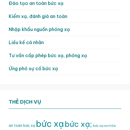
Đào tạo an toàn bức xạ
Kiểm xạ, đánh giá an toàn
Nhập khẩu nguồn phóng xạ
Liều kế cá nhân
Tư vấn cấp phép bức xạ, phóng xạ
Ứng phó sự cố bức xạ
THẺ DỊCH VỤ
bức xạ
bức xạ;
an toàn bức xạ
bức xạ ion hóa