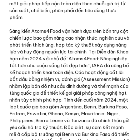
một giải pháp tiếp cận toàn diện theo chuỗi giá trị từ
sản xuất, chế biến, phân phối đến tiêu dùng thực
phẩm.
Sáng kiến Atoms4Food vận hành dựa trên bốn trụ cột
chiến lược bao gồm nâng cao nhận thức, nghiên cứu và
phát triển thích ứng, hợp tác kỹ thuật xây dựng năng
lực và huy động nguồn lực tài chính. Tại Diễn đàn Khoa
học năm 2024 với chủ đề “Atoms4Food: Nông nghiệp
tốt hơn cho cuộc sống tốt đẹp hơn”, IAEA đã công bố
kế hoạch triển khai toàn diện. Các hoạt động cốt lõi
bắt đầu bằng nhiệm vụ đánh giá (Assessment Mission)
nhằm lập bản đồ nhu cầu dinh dưỡng và thế mạnh của
từng quốc gia để thiết kế gói giải pháp công nghệ hạt
nhân tùy chỉnh phù hợp. Tính đến cuối năm 2024, một
loạt quốc gia bao gồm Argentina, Benin, Burkina Faso,
Eritrea, Eswatini, Ghana, Kenya, Mauritania, Niger,
Philippines, Sierra Leone và Tanzania đã chính thức gửi
yêu cầu hỗ trợ kỹ thuật. Đặc biệt, sự cam kết mạnh
mẽ ở cấp bộ trưởng tại Benin và Burkina Faso đã thiết