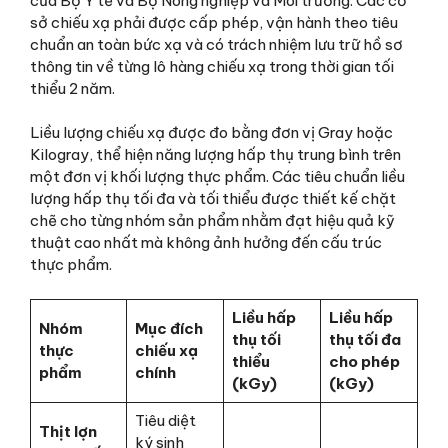
của Bộ Y tế và Bộ Nông nghiệp và Môi trường. Các cơ
sở chiếu xạ phải được cấp phép, vận hành theo tiêu
chuẩn an toàn bức xạ và có trách nhiệm lưu trữ hồ sơ
thông tin về từng lô hàng chiếu xạ trong thời gian tối
thiểu 2 năm.
Liều lượng chiếu xạ được đo bằng đơn vị Gray hoặc
Kilogray, thể hiện năng lượng hấp thụ trung bình trên
một đơn vị khối lượng thực phẩm. Các tiêu chuẩn liều
lượng hấp thụ tối đa và tối thiểu được thiết kế chặt
chẽ cho từng nhóm sản phẩm nhằm đạt hiệu quả kỹ
thuật cao nhất mà không ảnh hưởng đến cấu trúc
thực phẩm.
Liều hấp
Liều hấp
Nhóm
Mục đích
thụ tối
thụ tối đa
thực
chiếu xạ
thiểu
cho phép
phẩm
chính
(kGy)
(kGy)
Tiêu diệt
Thịt lợn
ký sinh