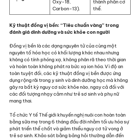
Oxy-18,
thành phần cơ
Carbon-13).
thể.
Kỹ thuật đồng vị bền: “Tiêu chuẩn vàng” trong
đánh giá dinh dưỡng và sức khỏe con người
Đồng vị bền là các dạng nguyên tử của cùng một
nguyên tố hóa học có khối lượng khác nhau nhưng
không có tính phóng xạ, không phân rã theo thời gian
và hoàn toàn không phát ra bức xạ ion hóa. Vì độ an
toàn tuyệt đối, các kỹ thuật đồng vị bền được ứng
dụng rộng rãi trong y sinh và dinh dưỡng học mà không
gây ra bất kỳ nguy cơ sức khỏe nào, ngay cả đối với
các đối tượng nhạy cảm như trẻ sơ sinh và phụ nữ
mang thai.
Tổ chức Y tế Thế giới khuyến nghị nuôi con hoàn toàn
bằng sữa mẹ trong 6 tháng đầu đời nhằm tối ưu hóa sự
phát triển thể chất và giảm thiểu nguy cơ tử vong ở
trẻ sơ sinh. Khảo sát bằng bảng hỏi thường dẫn đến