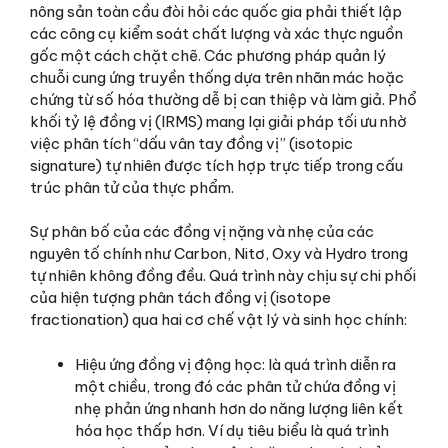
nông sản toàn cầu đòi hỏi các quốc gia phải thiết lập
các công cụ kiểm soát chất lượng và xác thực nguồn
gốc một cách chặt chẽ. Các phương pháp quản lý
chuỗi cung ứng truyền thống dựa trên nhãn mác hoặc
chứng từ số hóa thường dễ bị can thiệp và làm giả. Phổ
khối tỷ lệ đồng vị (IRMS) mang lại giải pháp tối ưu nhờ
việc phân tích “dấu vân tay đồng vị” (isotopic
signature) tự nhiên được tích hợp trực tiếp trong cấu
trúc phân tử của thực phẩm.
Sự phân bố của các đồng vị nặng và nhẹ của các
nguyên tố chính như Carbon, Nitơ, Oxy và Hydro trong
tự nhiên không đồng đều. Quá trình này chịu sự chi phối
của hiện tượng phân tách đồng vị (isotope
fractionation) qua hai cơ chế vật lý và sinh học chính:
Hiệu ứng đồng vị động học: là quá trình diễn ra
một chiều, trong đó các phân tử chứa đồng vị
nhẹ phản ứng nhanh hơn do năng lượng liên kết
hóa học thấp hơn. Ví dụ tiêu biểu là quá trình