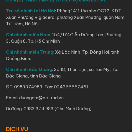
Trụ sở chính tại Hà Nội
: Phòng 1411 tòa nhà OCT2, KĐT
Xuân Phương Viglacera, phường Xuân Phương, quận Nam
Từ Liêm, Hà Nội.
Chi nhánh miền Nam
: 154/174C Âu Dương Lân, Phường
3, Quận 8, Tp. Hồ Chí Minh
Chi nhánh miền Trung
: Xã Lộc Ninh, Tp. Đồng Hới, tỉnh
Quảng Bình.
Chi nhánh Bắc Giang
: Số 18, Thôn Lực, xã Tân Mỹ, Tp.
Bắc Giang, tỉnh Bắc Giang.
ĐT: 0983374983, Fax: 024366667461
Email: duongcm@ae-rad.vn
Di động: 0983 374 983 (Chu Minh Dương)
DỊCH VỤ