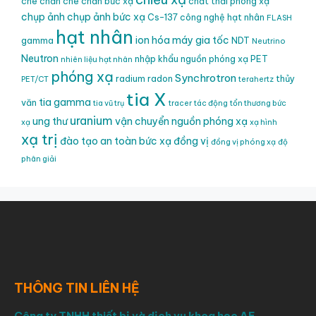
che chắn
che chắn bức xạ
chất thải phóng xạ
chụp ảnh
chụp ảnh bức xạ
Cs-137
công nghệ hạt nhân
FLASH
hạt nhân
ion hóa
máy gia tốc
gamma
NDT
Neutrino
Neutron
nhập khẩu nguồn phóng xạ
PET
nhiên liệu hạt nhân
phóng xạ
Synchrotron
radium
radon
thủy
PET/CT
terahertz
tia X
tia gamma
văn
tia vũ trụ
tracer
tác động
tổn thương bức
uranium
ung thư
vận chuyển nguồn phóng xạ
xạ
xạ hình
xạ trị
đào tạo an toàn bức xạ
đồng vị
đồng vị phóng xạ
độ
phân giải
THÔNG TIN LIÊN HỆ
Công ty TNHH thiết bị và dịch vụ khoa học AE