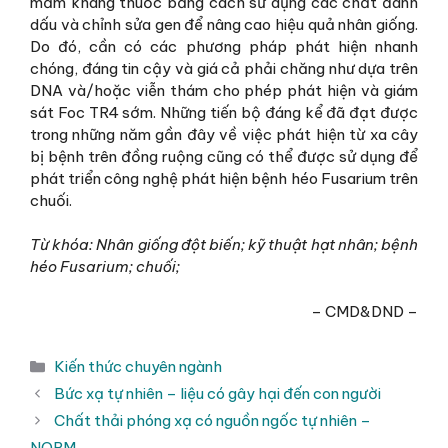
mầm kháng thuốc bằng cách sử dụng các chất đánh
dấu và chỉnh sửa gen để nâng cao hiệu quả nhân giống.
Do đó, cần có các phương pháp phát hiện nhanh
chóng, đáng tin cậy và giá cả phải chăng như dựa trên
DNA và/hoặc viễn thám cho phép phát hiện và giám
sát Foc TR4 sớm. Những tiến bộ đáng kể đã đạt được
trong những năm gần đây về việc phát hiện từ xa cây
bị bệnh trên đồng ruộng cũng có thể được sử dụng để
phát triển công nghệ phát hiện bệnh héo Fusarium trên
chuối.
Từ khóa: Nhân giống đột biến; kỹ thuật hạt nhân; bệnh
héo Fusarium; chuối;
– CMD&DND –
Danh
Kiến thức chuyên ngành
mục
Bức xạ tự nhiên – liệu có gây hại đến con người
Chất thải phóng xạ có nguồn ngốc tự nhiên –
NORM