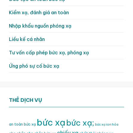
Kiểm xạ, đánh giá an toàn
Nhập khẩu nguồn phóng xạ
Liều kế cá nhân
Tư vấn cấp phép bức xạ, phóng xạ
Ứng phó sự cố bức xạ
THẺ DỊCH VỤ
bức xạ
bức xạ;
an toàn bức xạ
bức xạ ion hóa
chiếu xạ