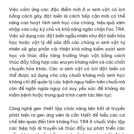
Việc cảm ứng các đặc điểm mới ở vi sinh vật có ích
bằng cách gây đột biến là cách tiếp cận mới có thể
nâng cao hoạt tính sinh học của chúng, hiệu quả xâm
nhập vào cây ký chủ và khả năng ngăn chặn Foc TR4.
Việc sử dụng các đột biến ngẫu nhiên như đột biến hóa
học hoặc vật lý để sửa đổi các chủng vi sinh vật tự
nhiên sẽ góp phần cải thiện khả năng kiểm soát sinh
học và thúc đẩy tăng trưởng thực vật bằng cách
thúc đẩy tổng hợp các enzym kháng nấm và các chất
chuyển hóa khác. Các vi sinh vật có ích đột biến có
thể được sử dụng cho cây chuối kháng mồi sinh học
không chỉ để quản lý các bệnh nguy hiểm trên chuối mà
còn để ngăn ngừa nguy cơ suy yếu sức đề kháng do
mầm bệnh hoặc trong quá trình canh tác liên tục.
Công nghệ gen thiết lập chức năng liên kết di truyền
phát hiện ra gen ứng viên là cần thiết để hiểu các cơ
chế liên quan đến tính kháng Foc TR4 ở chuối. Việc lập
các hiệp hội di truyền sẽ thúc đẩy sự phát triển các