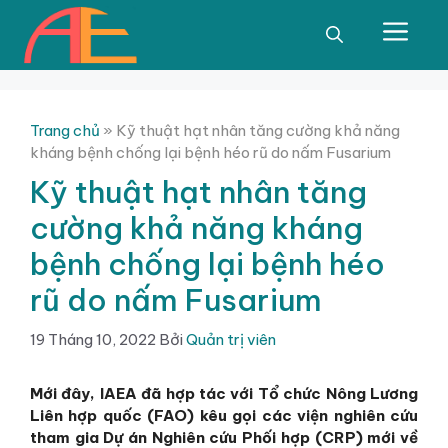
Chuyển
đến
Men
nội
dung
Trang chủ
»
Kỹ thuật hạt nhân tăng cường khả năng
kháng bệnh chống lại bệnh héo rũ do nấm Fusarium
Kỹ thuật hạt nhân tăng
cường khả năng kháng
bệnh chống lại bệnh héo
rũ do nấm Fusarium
19 Tháng 10, 2022
Bởi
Quản trị viên
Mới đây, IAEA đã hợp tác với Tổ chức Nông Lương
Liên hợp quốc (FAO) kêu gọi các viện nghiên cứu
tham gia Dự án Nghiên cứu Phối hợp (CRP) mới về