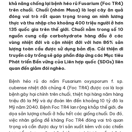
khả năng chống lại bệnh héo rũ Fusarium (Foc TR4)
trên chuối. Chuối (nhóm Musa) là loại cây ăn quả
đóng vai trò rất quan trọng trong an ninh lương
thực và thu nhập cho khoảng 400 triệu người ở hơn
135 quốc gia trên thế giới. Chuối nằm trong số 10
nguồn cung cấp carbohydrate hàng đầu ở các
vùng nhiệt đới và cận nhiệt đới với hơn 86% sản
lượng toàn cầu được sử dụng bản địa. Cải thiện di
truyền cây trồng sẽ góp phần đáp ứng các Mục tiêu
Phát triển Bền vững của Liên hợp quốc (SDGs) liên
quan đến giảm đói nghèo.
Bệnh héo rũ do nấm Fusarium oxysporum f. sp.
cubense nhiệt đới chủng 4 (Foc TR4) được coi là loại
bệnh gây hại chính trên chuối, thiệt hại hàng năm hàng
triệu đô la Mỹ và dự đoán lên đến khoảng 10 tỷ đô la
Mỹ năm 2040. Bệnh Foc TR4 lan rộng khắp thế giới, đe
dọa sản lượng chuối ở hầu hết các giống chuối. Do đó,
việc nhân giống đề kháng Foc TR4 đóng vai trò quan
trọng và cần được duy trì sản xuất kèm với các chiến