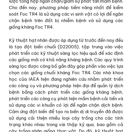
lược tổng hợp ngăn chặn/giảm sự phát tán mầm bệnh.
Cho đến nay, phương pháp tiềm năng nhất để kiểm
soát Foc TR4 là sử dụng các vi sinh vật có lợi để ngăn
chặn bệnh trên đất bị nhiễm bệnh và sử dụng các
giống kháng Foc TR4.
Kỹ thuật hạt nhân được áp dụng từ trước đến nay đều
là tạo đột biến chuối (D22005), tập trung vào việc
phát triển các kỹ thuật sàng lọc hiệu quả để xác định
các giống mới có khả năng kháng bệnh. Các quy trình
sàng lọc được công bố gần đây góp phần vào việc lựa
chọn các giống chuối kháng Foc TR4. Các nhà khoa
học của IAEA hiện đang nghiên cứu nhằm phát triển
các công cụ và phương pháp hiện đại để quản lý dịch
bệnh bằng cách phát triển các giống kháng bệnh,
phát triển các công cụ phát hiện mầm bệnh cải tiến và
sử dụng các vi khuẩn có lợi để ngăn chặn dịch bệnh.
Cảm ứng đột biến để tạo ra biến dị di truyền đã được
sử dụng cải thiện nhiều loại cây trồng cho các tính
trạng khác nhau trong vài thập kỷ qua, bao gồm cả
cây trồng nhân giống thực vật. Do đó, kỹ thuật hạt