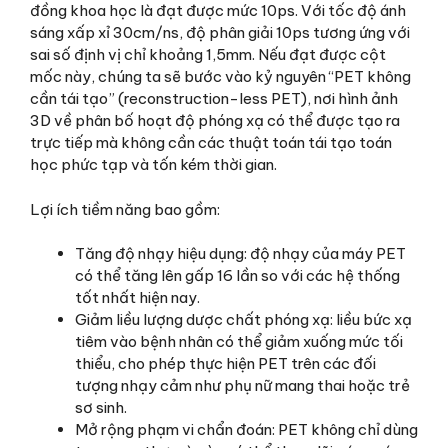
đồng khoa học là đạt được mức 10ps. Với tốc độ ánh
sáng xấp xỉ 30cm/ns, độ phân giải 10ps tương ứng với
sai số định vị chỉ khoảng 1,5mm. Nếu đạt được cột
mốc này, chúng ta sẽ bước vào kỷ nguyên “PET không
cần tái tạo” (reconstruction-less PET), nơi hình ảnh
3D về phân bố hoạt độ phóng xạ có thể được tạo ra
trực tiếp mà không cần các thuật toán tái tạo toán
học phức tạp và tốn kém thời gian.
Lợi ích tiềm năng bao gồm:
Tăng độ nhạy hiệu dụng: độ nhạy của máy PET
có thể tăng lên gấp 16 lần so với các hệ thống
tốt nhất hiện nay.
Giảm liều lượng dược chất phóng xạ: liều bức xạ
tiêm vào bệnh nhân có thể giảm xuống mức tối
thiểu, cho phép thực hiện PET trên các đối
tượng nhạy cảm như phụ nữ mang thai hoặc trẻ
sơ sinh.
Mở rộng phạm vi chẩn đoán: PET không chỉ dùng