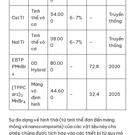
Tinh
54.00
Truyền
CsI:Tl
thể vô
6-7%
–
0
thống
cơ
Tinh
38.00
Truyền
NaI:Tl
thể vô
6-7%
–
0
thống
cơ
EBTP
0D
80.00
PMnBr
–
72,8
2020
Hybrid
0
4
Màng
(TPPC
vô
44.60
arz)
–
32,4
2025
2
định
0
MnBr
4
hình
Sự đa dạng về hình thái (từ tinh thể đơn đến màng
mỏng và nanocomposite) của các vật liệu này cho
phép chúng được tích hợp vào các thiết bị từ quy mô