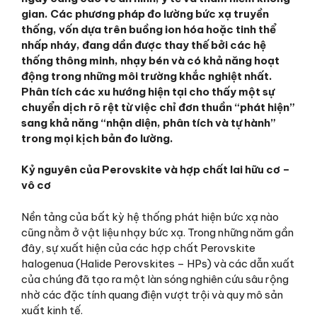
gian. Các phương pháp đo lường bức xạ truyền
thống, vốn dựa trên buồng ion hóa hoặc tinh thể
nhấp nháy, đang dần được thay thế bởi các hệ
thống thông minh, nhạy bén và có khả năng hoạt
động trong những môi trường khắc nghiệt nhất.
Phân tích các xu hướng hiện tại cho thấy một sự
chuyển dịch rõ rệt từ việc chỉ đơn thuần “phát hiện”
sang khả năng “nhận diện, phân tích và tự hành”
trong mọi kịch bản đo lường.
Kỷ nguyên của Perovskite và hợp chất lai hữu cơ –
vô cơ
Nền tảng của bất kỳ hệ thống phát hiện bức xạ nào
cũng nằm ở vật liệu nhạy bức xạ. Trong những năm gần
đây, sự xuất hiện của các hợp chất Perovskite
halogenua (Halide Perovskites – HPs) và các dẫn xuất
của chúng đã tạo ra một làn sóng nghiên cứu sâu rộng
nhờ các đặc tính quang điện vượt trội và quy mô sản
xuất kinh tế.