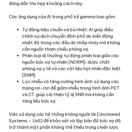
đang dần thu hẹp khoảng cách này.
Các ứng dụng của AI trong phổ kế gamma bao gồm:
Tự động hiệu chuẩn và bù nhiệt: AI giúp điều
chỉnh sự dịch chuyển đỉnh phổ do biến động
nhiệt độ trong các đầu dò nhấp nháy mà không
cần nguồn tham chiếu phóng xạ.
Phân loại dị thường: tự động phân loại giữa các
nguồn bức xạ tự nhiên (NORM), dược chất
phóng xạ y tế và các vật liệu hạt nhân đặc biệt
(SNM).
Lọc nhiễu và tăng cường hình ảnh: sử dụng các
mạng nơ-ron để giảm nhiễu trong hình ảnh PET
và CT, giúp cải thiện tỷ lệ SNR mà không cần
tăng liều bức xạ.
Việc sử dụng các hệ thống không người lái (Uncrewed
Systems – UxS) để khảo sát và lập bản đồ bức xạ đã
trở thành một phần không thể thiếu trong chiến lược