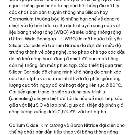
ngoài không gian hoặc trong các hệ thống địa vật lý,
các chất bán dẫn truyền thống như Silicon hay
Germanium thường bộc lộ những hạn chế về dòng rò
nhiệt và độ bền bức xạ. Sự dịch chuyển sang các vật
liệu băng thông rộng (WBG) và siêu băng thông rộng
(Ultra-Wide Bandgap – UWBG) là một bước tất yếu.
Silicon Carbide và Gallium Nitride đã đạt đến mức độ
trưởng thành về công nghệ, cho phép chế tạo các đầu
dò có khả năng hoạt động ở nhiệt độ cao mà không
cần hệ thống làm mát phức tạp. Các thiết bị dựa trên
Silicon Carbide đã chứng minh khả năng đo chính xác
các hạt alpha và neutron nhiệt với độ phân giải năng
o
lượng cực tốt, ngay cả khi hoạt động liên tục ở 80
C.
Cải tiến quan trọng là việc sử dụng quy trình ủ
(annealing) chuyên biệt để tối ưu hóa bề mặt tiếp xúc
giữa vật liệu SiC và lớp phủ, giúp cải thiện độ phân giải
năng lượng xuống dưới 0,5% đối với hạt alpha.
Gallium Oxide, Kim cương và Boron Nitride đại diện cho
thế hệ chất bán dẫn tiếp theo với băng thông năng