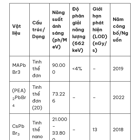
Độ
Giới
Năng
phân
hạn
suất
Năm
Cấu
giải
phát
Vật
ánh
công
trúc/
năng
hiện
liệu
sáng
bố/Ng
Dạng
lượng
(LOD)
(ph/M
uồn
(662
(nGy/
eV)
keV)
s)
Tinh
MAPb
90.00
thể
<4%
–
2019
Br3
0
đơn
Tinh
(PEA)
thể
73.22
PbBr
–
–
2022
2
đơn
6
4
(2D)
21.000
Tinh
CsPb
-
thể
–
13
2018
Br
33.80
3
nano
0