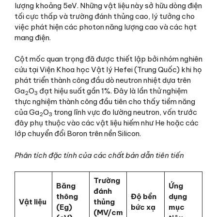
lượng khoảng 5eV. Những vật liệu này sở hữu dòng điện
tối cực thấp và trường đánh thủng cao, lý tưởng cho
việc phát hiện các photon năng lượng cao và các hạt
mang điện.
Cột mốc quan trọng đã được thiết lập bởi nhóm nghiên
cứu tại Viện Khoa học Vật lý Hefei (Trung Quốc) khi họ
phát triển thành công đầu dò neutron nhiệt dựa trên
Ga
O
đạt hiệu suất gần 1%. Đây là lần thử nghiệm
2
3
thực nghiệm thành công đầu tiên cho thấy tiềm năng
của Ga
O
trong lĩnh vực đo lường neutron, vốn trước
2
3
đây phụ thuộc vào các vật liệu hiếm như He hoặc các
lớp chuyển đổi Boron trên nền Silicon.
Phân tích đặc tính của các chất bán dẫn tiên tiến
Trường
Băng
Ứng
đánh
thông
Độ bền
dụng
Vật liệu
thủng
(Eg​)
bức xạ
mục
(MV/cm