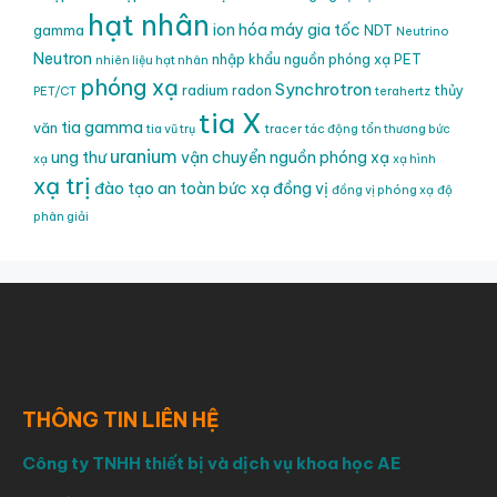
hạt nhân
ion hóa
máy gia tốc
gamma
NDT
Neutrino
Neutron
nhập khẩu nguồn phóng xạ
PET
nhiên liệu hạt nhân
phóng xạ
Synchrotron
radium
radon
thủy
PET/CT
terahertz
tia X
tia gamma
văn
tia vũ trụ
tracer
tác động
tổn thương bức
uranium
ung thư
vận chuyển nguồn phóng xạ
xạ
xạ hình
xạ trị
đào tạo an toàn bức xạ
đồng vị
đồng vị phóng xạ
độ
phân giải
THÔNG TIN LIÊN HỆ
Công ty TNHH thiết bị và dịch vụ khoa học AE