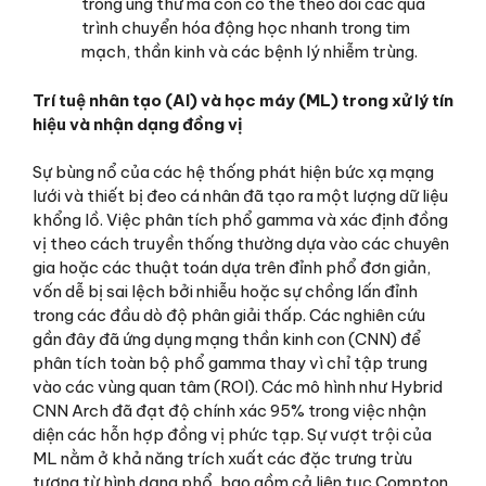
trong ung thư mà còn có thể theo dõi các quá
trình chuyển hóa động học nhanh trong tim
mạch, thần kinh và các bệnh lý nhiễm trùng.
Trí tuệ nhân tạo (AI) và học máy (ML) trong xử lý tín
hiệu và nhận dạng đồng vị
Sự bùng nổ của các hệ thống phát hiện bức xạ mạng
lưới và thiết bị đeo cá nhân đã tạo ra một lượng dữ liệu
khổng lồ. Việc phân tích phổ gamma và xác định đồng
vị theo cách truyền thống thường dựa vào các chuyên
gia hoặc các thuật toán dựa trên đỉnh phổ đơn giản,
vốn dễ bị sai lệch bởi nhiễu hoặc sự chồng lấn đỉnh
trong các đầu dò độ phân giải thấp. Các nghiên cứu
gần đây đã ứng dụng mạng thần kinh con (CNN) để
phân tích toàn bộ phổ gamma thay vì chỉ tập trung
vào các vùng quan tâm (ROI). Các mô hình như Hybrid
CNN Arch đã đạt độ chính xác 95% trong việc nhận
diện các hỗn hợp đồng vị phức tạp. Sự vượt trội của
ML nằm ở khả năng trích xuất các đặc trưng trừu
tượng từ hình dạng phổ, bao gồm cả liên tục Compton