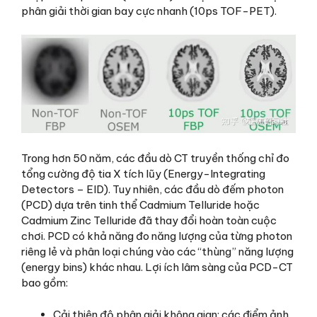
phân giải thời gian bay cực nhanh (10ps TOF-PET).
Trong hơn 50 năm, các đầu dò CT truyền thống chỉ đo
tổng cường độ tia X tích lũy (Energy-Integrating
Detectors – EID). Tuy nhiên, các đầu dò đếm photon
(PCD) dựa trên tinh thể Cadmium Telluride hoặc
Cadmium Zinc Telluride đã thay đổi hoàn toàn cuộc
chơi. PCD có khả năng đo năng lượng của từng photon
riêng lẻ và phân loại chúng vào các “thùng” năng lượng
(energy bins) khác nhau. Lợi ích lâm sàng của PCD-CT
bao gồm:
Cải thiện độ phân giải không gian: các điểm ảnh