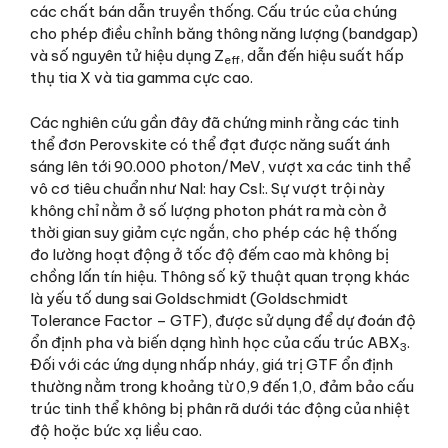
các chất bán dẫn truyền thống. Cấu trúc của chúng
cho phép điều chỉnh băng thông năng lượng (bandgap)
và số nguyên tử hiệu dụng Z
, dẫn đến hiệu suất hấp
eff
thụ tia X và tia gamma cực cao.
Các nghiên cứu gần đây đã chứng minh rằng các tinh
thể đơn Perovskite có thể đạt được năng suất ánh
sáng lên tới 90.000 photon/MeV, vượt xa các tinh thể
vô cơ tiêu chuẩn như NaI: hay CsI:. Sự vượt trội này
không chỉ nằm ở số lượng photon phát ra mà còn ở
thời gian suy giảm cực ngắn, cho phép các hệ thống
đo lường hoạt động ở tốc độ đếm cao mà không bị
chồng lấn tín hiệu. Thông số kỹ thuật quan trọng khác
là yếu tố dung sai Goldschmidt (Goldschmidt
Tolerance Factor – GTF), được sử dụng để dự đoán độ
ổn định pha và biến dạng hình học của cấu trúc ABX
.
3
Đối với các ứng dụng nhấp nháy, giá trị GTF ổn định
thường nằm trong khoảng từ 0,9 đến 1,0, đảm bảo cấu
trúc tinh thể không bị phân rã dưới tác động của nhiệt
độ hoặc bức xạ liều cao.