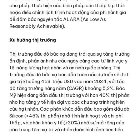
cho phép thực hiện các biện pháp can thiệp kịp thời
hoặc điều chỉnh lịch trình hoạt động của phi hành gia
để đảm bảo nguyên tắc ALARA (As Low As
Reasonably Achievable).
Xu hướng thị trường
Thị trường đầu dò bức xạ đang trải qua sự tăng trưởng
ổn định, phản ánh nhu cầu ngày càng cao từ lĩnh vực y
tế, năng lượng hạt nhân và an ninh quốc phòng. Thị
trường đầu dò bức xạ bán dẫn toàn cầu dự kiến sẽ đạt
giá trị khoảng 458 triệu USD vào năm 2034, với tốc
độ tăng trưởng hàng năm (CAGR) khoảng 5,2%. Bắc
Mỹ hiện đang dẫn đầu thị trường với hơn 40% thị phần,
nhờ hạ tầng y tế hiện đại và các chương trình nghiên
cứu hạt nhân. Các phân khúc dẫn đầu bao gồm đầu dò
Silicon (>45% thị phần) nhờ tính linh hoạt và chi phí
thấp, và phân khúc y tế (>30%) nhờ sự mở rộng của
các trung tâm xạ trị và chẩn đoán hình ảnh tiên tiến.