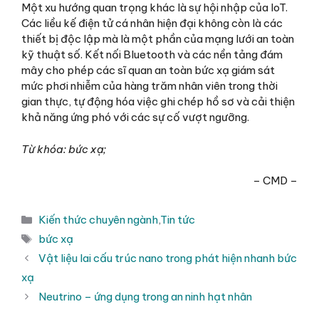
Một xu hướng quan trọng khác là sự hội nhập của IoT.
Các liều kế điện tử cá nhân hiện đại không còn là các
thiết bị độc lập mà là một phần của mạng lưới an toàn
kỹ thuật số. Kết nối Bluetooth và các nền tảng đám
mây cho phép các sĩ quan an toàn bức xạ giám sát
mức phơi nhiễm của hàng trăm nhân viên trong thời
gian thực, tự động hóa việc ghi chép hồ sơ và cải thiện
khả năng ứng phó với các sự cố vượt ngưỡng.
Từ khóa: bức xạ;
– CMD –
Danh
Kiến thức chuyên ngành
,
Tin tức
mục
Thẻ
bức xạ
Vật liệu lai cấu trúc nano trong phát hiện nhanh bức
xạ
Neutrino – ứng dụng trong an ninh hạt nhân