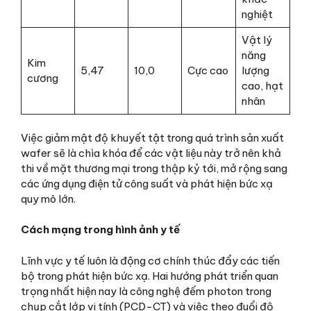
nghiệt
Vật lý
năng
Kim
5,47
10,0
Cực cao
lượng
cương
cao, hạt
nhân
Việc giảm mật độ khuyết tật trong quá trình sản xuất
wafer sẽ là chìa khóa để các vật liệu này trở nên khả
thi về mặt thương mại trong thập kỷ tới, mở rộng sang
các ứng dụng điện tử công suất và phát hiện bức xạ
quy mô lớn.
Cách mạng trong hình ảnh y tế
Lĩnh vực y tế luôn là động cơ chính thúc đẩy các tiến
bộ trong phát hiện bức xạ. Hai hướng phát triển quan
trọng nhất hiện nay là công nghệ đếm photon trong
chụp cắt lớp vi tính (PCD-CT) và việc theo đuổi độ