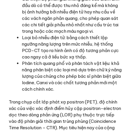
đầu dò có thể được thu nhỏ đáng kể mà không
bị ảnh hưởng bởi nhiễu điện tử hay nhu cầu về
các vách ngăn phản quang, cho phép quan sát
các chi tiết giải phẫu nhỏ nhất như cấu trúc tai
trong hoặc các mạch máu ngoại vi.
Loại bỏ nhiễu điện tử: bằng cách thiết lập
ngưỡng năng lượng trên mức nhiễu, hệ thống
PCD-CT tạo ra hình ảnh có độ tương phản cực
cao ngay cả ở liều bức xạ thấp.
Phân tích quang phổ và phân tách vật liệu: khả
năng phân biệt các loại mô dựa trên chữ ký năng
lượng của chúng cho phép bác sĩ phân biệt giữa
Iodine, Canxi và các chất tương phản mới một
cách chính xác.
Trong chụp cắt lớp phát xạ positron (PET), độ chính
xác của việc xác định điểm hủy cặp positron-electron
dọc theo dòng phản ứng (LOR) phụ thuộc trực tiếp
vào độ phân giải thời gian trùng phùng (Coincidence
Time Resolution – CTR). Mục tiêu hiện nay của cộng