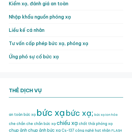
Kiểm xạ, đánh giá an toàn
Nhập khẩu nguồn phóng xạ
Liều kế cá nhân
Tư vấn cấp phép bức xạ, phóng xạ
Ứng phó sự cố bức xạ
THẺ DỊCH VỤ
bức xạ
bức xạ;
an toàn bức xạ
bức xạ ion hóa
chiếu xạ
che chắn
che chắn bức xạ
chất thải phóng xạ
chụp ảnh
chụp ảnh bức xạ
Cs-137
công nghệ hạt nhân
FLASH