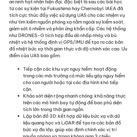
an ninh hạt nhân hiện đại, đặc biệt là sau các bài học
từ các sự kiện tại Fukushima hay Chernobyl. IAEA đã
tích cực thúc đẩy việc sử dụng UAS cho các nhiệm vụ
như tìm kiếm nguồn phóng xạ nằm ngoài sự kiểm soát,
giám sát ô nhiễm và phản ứng khẩn cấp. Các hệ thống
như DRONES-G tích hợp đầu dò nhấp nháy và bù
nhiệt và hệ thống định vị GPS/IMU để tạo ra các bản
đồ nhiệt bức xạ thời gian thực với độ chính xác cao. Ưu
điểm của UAS bao gồm:
Tiếp cận các khu vực nguy hiểm: hoạt động
trong các môi trường có mức liều gây nguy hiểm
cho con người hoặc tại các địa hình khó tiếp
cận.
Khảo sát diện rộng nhanh chóng: khả năng thực
hiện các mô hình bay tự động để bao phủ diện
tích lớn trong thời gian ngắn.
Lập bản đồ 3D: kết hợp dữ liệu bức xạ với dữ
liệu quang học và LiDAR để tạo ra các bản đồ
bức xạ đa lớp, giúp xác định chính xác vị trí
nguồn phóng xạ trong không gian 3 chiều.