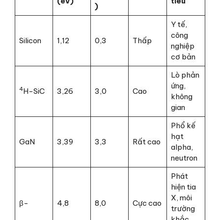
(eV)
tiêu
)
Y tế,
công
Silicon
1,12
0,3
Thấp
nghiệp
cơ bản
Lò phản
ứng,
4
H-SiC
3,26
3,0
Cao
không
gian
Phổ kế
hạt
GaN
3,39
3,3
Rất cao
alpha,
neutron
Phát
hiện tia
X, môi
β-
4,8
8,0
Cực cao
trường
khắc