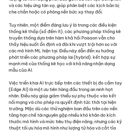
và các hiệu ứng tán xạ, giúp phân biệt các kịch bản bị
che chắn hoặc có phông nền bức xạ thay đổi.
Tuy nhiên, một điểm đáng lưu ý là trong các điều kiện
thống kê thấp (số đếm ít), các phương pháp thống kê
truyền thống dựa trên hàm khả hồi Poisson vẫn cho
thấy hiệu suất ổn định và đôi khi vượt trội hơn so với
các mô hình ML hiện tại. Điều này dẫn đến xu hướng
phát triển các phương pháp lai (hybrid), kết hợp sự
mạnh mẽ của thống kê học với khả năng nhận dạng
mẫu của AI.
Việc triển khai AI trực tiếp trên các thiết bị đo cầm tay
(Edge AI) là một ưu tiên hàng đầu trong an ninh hạt
nhân. Điều này giúp giảm thiểu sự phụ thuộc vào kết
nối mạng và cho phép ra quyết định tức thời tại hiện
trường. Mặc dù các thử nghiệm ban đầu trên các nền
tảng hạn chế tài nguyên gặp nhiều khó khăn do kích
thước mô hình và mức tiêu thụ điện năng, nhưng các kỹ
thuật tối ưu hóa mô hình như lượng tử hóa và cắt tỉa