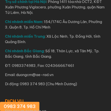
Trụ sở chính tại Hà Nội
: Phòng 1411 tòa nhà OCT2, KĐT
Xuân Phương Viglacera, phường Xuân Phương, quận Nam
Từ Liêm, Hà Nội.
Chi nhánh miền Nam
: 154/174C Âu Dương Lân, Phường
3, Quận 8, Tp. Hồ Chí Minh
Chi nhánh miền Trung
: Xã Lộc Ninh, Tp. Đồng Hới, tỉnh
Quảng Bình.
Chi nhánh Bắc Giang
: Số 18, Thôn Lực, xã Tân Mỹ, Tp.
Bắc Giang, tỉnh Bắc Giang.
ĐT: 0983374983, Fax: 024366667461
Email: duongcm@ae-rad.vn
Di động: 0983 374 983 (Chu Minh Dương)
DỊCH VỤ
0983 374 983
Đào tạo an toàn bức xạ