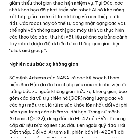
giảm thiểu thời gian thực hiện nhiệm vụ. Tại Đức, các
nhà khoa học đã phát triển các robot AI có khả năng
kết hợp giữa trinh sát trên không và can thiệp dưới
đất. Các robot này có thể tự động nhận dạng các vật
thể nghi vấn thông qua thị giác máy tính và thực hiện
các thao tác gắp, thu hồi vật liệu phóng xạ bằng cánh
tay robot được điều khiển từ xa thông qua giao diện
“click and grasp”.
Nghiên cứu bức xạ không gian
Sứ mệnh Artemis của NASA và các kế hoạch thám
hiểm Sao Hỏa đã đặt ra những yêu cầu mới cho việc đo
lường bức xạ ngoài không gian. Bức xạ không gian, bao
gồm các tia vũ trụ thiên hà (GCR) năng lượng cao và
các hạt mặt trời, là rủi ro sức khỏe lớn nhất đối với phi
hành gia trong các nhiệm vụ dài hạn. Trong sứ mệnh
Artemis I (2022), dòng đầu dò M-42 của Đức đã cung
cấp dữ liệu bức xạ liên tục đầu tiên ngoài quỹ đạo Trái
Đất thấp. Đối với Artemis II, phiên bản M-42EXT đã