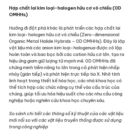
Hợp chất lai kim loại-halogen hữu cơ vô chiều (0D
OMHHs)
Hướng đi đột phá khác là phát triển các hợp chất lai
kim loại-halogen hữu cơ vô chiều (Zero-dimensional
Organic Metal Halide Hybrids – 0D OMHHs). Đây là lớp
vật liệu mà các anion kim loại-halogenua được cô lập
hoàn toàn và bao bọc bởi các cation hữu cơ lớn, tạo ra
hiệu ứng giam giữ lượng tử mạnh mẽ. 0D OMHHs đã
chứng minh tiềm năng to lớn trong cả phát hiện nhấp
nháy (gián tiếp) và phát hiện trực tiếp tia X. Nhờ tính
linh hoạt trong thiết kế hóa học, các nhà khoa học có
thể tích hợp các chức năng cụ thể vào cấu trúc của
chúng, giúp tối ưu hóa hiệu suất cho các nhu cầu công
nghiệp hoặc nghiên cứu khoa học chuyên sâu.
So sánh chi tiết các thông số kỹ thuật của các vật liệu
mới nổi so với các vật liệu truyền thống được sử dụng
trong công nghiệp