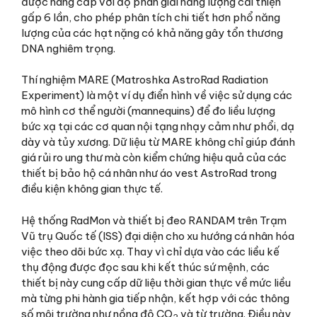
được nâng cấp với độ phân giải năng lượng cải thiện
gấp 6 lần, cho phép phân tích chi tiết hơn phổ năng
lượng của các hạt nặng có khả năng gây tổn thương
DNA nghiêm trọng.
Thí nghiệm MARE (Matroshka AstroRad Radiation
Experiment) là một ví dụ điển hình về việc sử dụng các
mô hình cơ thể người (mannequins) để đo liều lượng
bức xạ tại các cơ quan nội tạng nhạy cảm như phổi, dạ
dày và tủy xương. Dữ liệu từ MARE không chỉ giúp đánh
giá rủi ro ung thư mà còn kiểm chứng hiệu quả của các
thiết bị bảo hộ cá nhân như áo vest AstroRad trong
điều kiện không gian thực tế.
Hệ thống RadMon và thiết bị đeo RANDAM trên Trạm
Vũ trụ Quốc tế (ISS) đại diện cho xu hướng cá nhân hóa
việc theo dõi bức xạ. Thay vì chỉ dựa vào các liều kế
thụ động được đọc sau khi kết thúc sứ mệnh, các
thiết bị này cung cấp dữ liệu thời gian thực về mức liều
mà từng phi hành gia tiếp nhận, kết hợp với các thông
số môi trường như nồng độ CO
và từ trường. Điều này
2