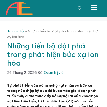
Chuyển
đến
Men
nội
dung
Trang chủ
»
Những tiến bộ đột phá trong phát hiện bức
xạ ion hóa
Những tiến bộ đột phá
trong phát hiện bức xạ ion
hóa
26 Tháng 2, 2026
Bởi
Quản trị viên
Sự phát triển của công nghệ hạt nhân và bức xạ
trong nửa thập kỷ qua đã bước vào giai đoạn phát
triển mới, được thúc đẩy bởi sự hội tụ của khoa học
vật liệu tiên tiến, trí tuệ nhân tạo (AI) và nhu cầu
ngày càng cao về an ninh, y tế và thám hiểm không