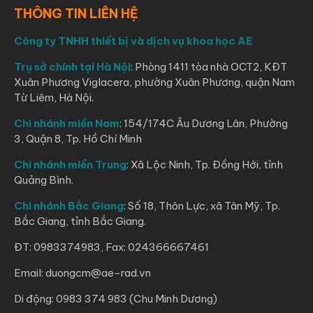
THÔNG TIN LIÊN HỆ
Công ty TNHH thiết bị và dịch vụ khoa học AE
Trụ sở chính tại Hà Nội
: Phòng 1411 tòa nhà OCT2, KĐT
Xuân Phương Viglacera, phường Xuân Phương, quận Nam
Từ Liêm, Hà Nội.
Chi nhánh miền Nam
: 154/174C Âu Dương Lân, Phường
3, Quận 8, Tp. Hồ Chí Minh
Chi nhánh miền Trung
: Xã Lộc Ninh, Tp. Đồng Hới, tỉnh
Quảng Bình.
Chi nhánh Bắc Giang
: Số 18, Thôn Lực, xã Tân Mỹ, Tp.
Bắc Giang, tỉnh Bắc Giang.
ĐT: 0983374983, Fax: 024366667461
Email: duongcm@ae-rad.vn
Di động: 0983 374 983 (Chu Minh Dương)