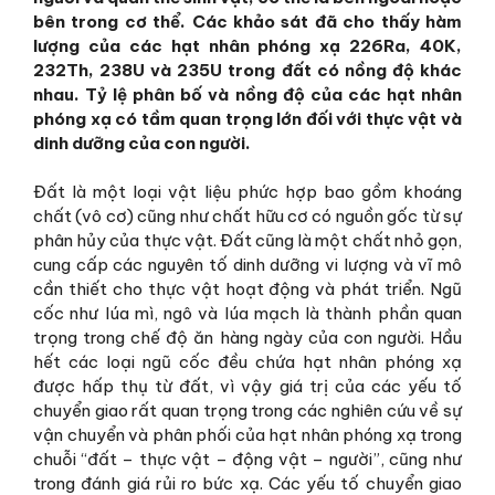
bên trong cơ thể. Các khảo sát đã cho thấy hàm
lượng của các hạt nhân phóng xạ 226Ra, 40K,
232Th, 238U và 235U trong đất có nồng độ khác
nhau. Tỷ lệ phân bố và nồng độ của các hạt nhân
phóng xạ có tầm quan trọng lớn đối với thực vật và
dinh dưỡng của con người.
Đất là một loại vật liệu phức hợp bao gồm khoáng
chất (vô cơ) cũng như chất hữu cơ có nguồn gốc từ sự
phân hủy của thực vật. Đất cũng là một chất nhỏ gọn,
cung cấp các nguyên tố dinh dưỡng vi lượng và vĩ mô
cần thiết cho thực vật hoạt động và phát triển. Ngũ
cốc như lúa mì, ngô và lúa mạch là thành phần quan
trọng trong chế độ ăn hàng ngày của con người. Hầu
hết các loại ngũ cốc đều chứa hạt nhân phóng xạ
được hấp thụ từ đất, vì vậy giá trị của các yếu tố
chuyển giao rất quan trọng trong các nghiên cứu về sự
vận chuyển và phân phối của hạt nhân phóng xạ trong
chuỗi “đất – thực vật – động vật – người”, cũng như
trong đánh giá rủi ro bức xạ. Các yếu tố chuyển giao