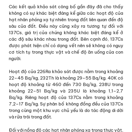
Các kết quả khảo sát công bố gần đây đã cho thấy
không có sự khác biệt đáng kể giữa các hoạt độ của
hạt nhân phóng xạ tự nhiên trong đất liên quan đến độ
sâu của đất. Điều này cũng xảy ra tương tự đối với
137Cs, giá trị của chúng không khác biệt đáng kể ở
các độ sâu khác nhau trong đất. Bên cạnh đó, 137Cs
được phát hiện chỉ có dạng vết nên sẽ không có nguy
cơ tích tụ trong thực vật và chế độ ăn uống của con
người.
Hoạt độ của 226Ra khảo sát được nằm trong khoảng
22–45 Bq/kg, 232Th là khoảng 29–55 Bq/kg. 40K có
hoạt độ khoảng từ 460 đến 730 Bq/kg, 238U trong
khoảng 22–51 Bq/kg và 235U là khoảng 1,1–2,7
Bq/kg. Riêng hoạt độ của 137Cs nằm trong khoảng
7,2–17 Bq/kg. Sự phân bố không đồng đều của 137Cs
trong cùng một khu vực chủ yếu là do tác động di dời
và rửa trôi trong đất.
Đối với nồng độ các hạt nhân phóng xạ trong thực vật,