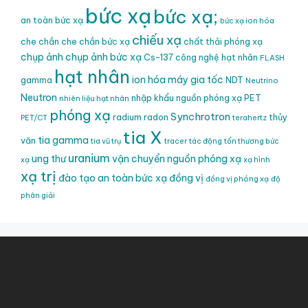
bức xạ
bức xạ;
an toàn bức xạ
bức xạ ion hóa
chiếu xạ
che chắn
che chắn bức xạ
chất thải phóng xạ
chụp ảnh
chụp ảnh bức xạ
Cs-137
công nghệ hạt nhân
FLASH
hạt nhân
ion hóa
máy gia tốc
gamma
NDT
Neutrino
Neutron
nhập khẩu nguồn phóng xạ
PET
nhiên liệu hạt nhân
phóng xạ
Synchrotron
radium
radon
thủy
PET/CT
terahertz
tia X
tia gamma
văn
tia vũ trụ
tracer
tác động
tổn thương bức
uranium
ung thư
vận chuyển nguồn phóng xạ
xạ
xạ hình
xạ trị
đào tạo an toàn bức xạ
đồng vị
đồng vị phóng xạ
độ
phân giải