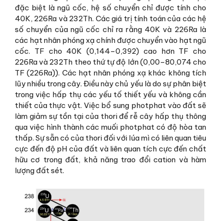
đặc biệt là ngũ cốc, hệ số chuyển chỉ được tính cho
40K, 226Ra và 232Th. Các giá trị tính toán của các hệ
số chuyển của ngũ cốc chỉ ra rằng 40K và 226Ra là
các hạt nhân phóng xạ chính được chuyển vào hạt ngũ
cốc. TF cho 40K (0,144–0,392) cao hơn TF cho
226Ra và 232Th theo thứ tự độ lớn (0,00–80,074 cho
TF (226Ra)). Các hạt nhân phóng xạ khác không tích
lũy nhiều trong cây. Điều này chủ yếu là do sự phân biệt
trong việc hấp thụ các yếu tố thiết yếu và không cần
thiết của thực vật. Việc bổ sung photphat vào đất sẽ
làm giảm sự tồn tại của thori để rễ cây hấp thụ thông
qua việc hình thành các muối photphat có độ hòa tan
thấp. Sự sẵn có của thori đối với lúa mì có liên quan tiêu
cực đến độ pH của đất và liên quan tích cực đến chất
hữu cơ trong đất, khả năng trao đổi cation và hàm
lượng đất sét.