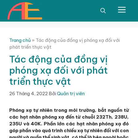
Chuyển
đến
Men
nội
dung
Trang chủ
»
Tác động của đồng vị phóng xạ đối với
phát triển thực vật
Tác động của đồng vị
phóng xạ đối với phát
triển thực vật
26 Tháng 4, 2022
Bởi
Quản trị viên
Phóng xạ tự nhiên trong môi trường, bắt nguồn từ
các hạt nhân phóng xạ đến từ chuỗi 232Th, 238U,
235U và 40K. Phần lớn các hạt nhân phóng xạ đó
góp phần vào quá trình chiếu xạ tự nhiên đối với con
người và quần thể sinh vật, có thể là bên ngoài hoặc