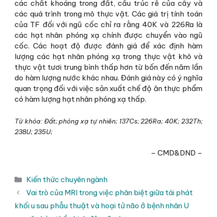
các chất khoáng trong đất, cấu trúc rễ của cây và
các quá trình trong mô thực vật. Các giá trị tính toán
của TF đối với ngũ cốc chỉ ra rằng 40K và 226Ra là
các hạt nhân phóng xạ chính được chuyển vào ngũ
cốc. Các hoạt độ được đánh giá để xác định hàm
lượng các hạt nhân phóng xạ trong thực vật khô và
thực vật tươi trung bình thấp hơn từ bốn đến năm lần
do hàm lượng nước khác nhau. Đánh giá này có ý nghĩa
quan trọng đối với việc sản xuất chế độ ăn thực phẩm
có hàm lượng hạt nhân phóng xạ thấp.
Từ khóa: Đất; phóng xạ tự nhiên; 137Cs; 226Ra; 40K; 232Th;
238U; 235U;
– CMD&DND –
Danh
Kiến thức chuyên ngành
mục
Vai trò của MRI trong việc phân biệt giữa tái phát
khối u sau phẫu thuật và hoại tử não ở bệnh nhân U