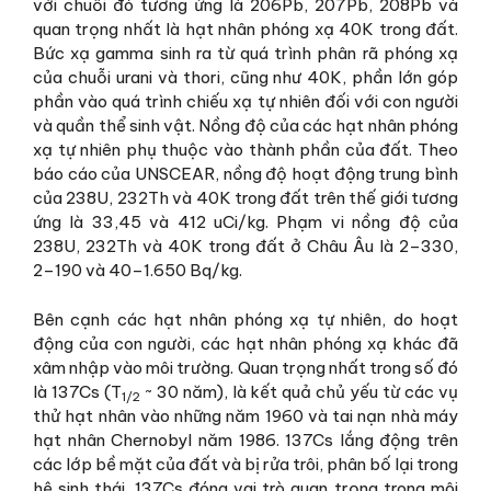
với chuỗi đó tương ứng là 206Pb, 207Pb, 208Pb và
quan trọng nhất là hạt nhân phóng xạ 40K trong đất.
Bức xạ gamma sinh ra từ quá trình phân rã phóng xạ
của chuỗi urani và thori, cũng như 40K, phần lớn góp
phần vào quá trình chiếu xạ tự nhiên đối với con người
và quần thể sinh vật. Nồng độ của các hạt nhân phóng
xạ tự nhiên phụ thuộc vào thành phần của đất. Theo
báo cáo của UNSCEAR, nồng độ hoạt động trung bình
của 238U, 232Th và 40K trong đất trên thế giới tương
ứng là 33,45 và 412 uCi/kg. Phạm vi nồng độ của
238U, 232Th và 40K trong đất ở Châu Âu là 2–330,
2–190 và 40–1.650 Bq/kg.
Bên cạnh các hạt nhân phóng xạ tự nhiên, do hoạt
động của con người, các hạt nhân phóng xạ khác đã
xâm nhập vào môi trường. Quan trọng nhất trong số đó
là 137Cs (T
~ 30 năm), là kết quả chủ yếu từ các vụ
1/2
thử hạt nhân vào những năm 1960 và tai nạn nhà máy
hạt nhân Chernobyl năm 1986. 137Cs lắng động trên
các lớp bề mặt của đất và bị rửa trôi, phân bố lại trong
hệ sinh thái. 137Cs đóng vai trò quan trọng trong môi