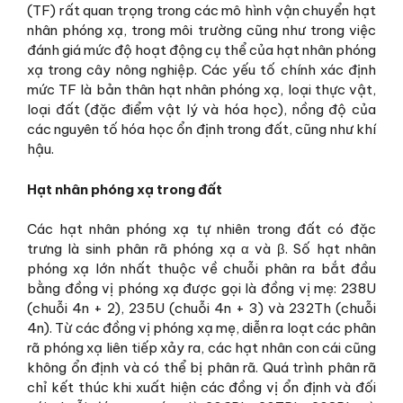
(TF) rất quan trọng trong các mô hình vận chuyển hạt
nhân phóng xạ, trong môi trường cũng như trong việc
đánh giá mức độ hoạt động cụ thể của hạt nhân phóng
xạ trong cây nông nghiệp. Các yếu tố chính xác định
mức TF là bản thân hạt nhân phóng xạ, loại thực vật,
loại đất (đặc điểm vật lý và hóa học), nồng độ của
các nguyên tố hóa học ổn định trong đất, cũng như khí
hậu.
Hạt nhân phóng xạ trong đất
Các hạt nhân phóng xạ tự nhiên trong đất có đặc
trưng là sinh phân rã phóng xạ α và β. Số hạt nhân
phóng xạ lớn nhất thuộc về chuỗi phân ra bắt đầu
bằng đồng vị phóng xạ được gọi là đồng vị mẹ: 238U
(chuỗi 4n + 2), 235U (chuỗi 4n + 3) và 232Th (chuỗi
4n). Từ các đồng vị phóng xạ mẹ, diễn ra loạt các phân
rã phóng xạ liên tiếp xảy ra, các hạt nhân con cái cũng
không ổn định và có thể bị phân rã. Quá trình phân rã
chỉ kết thúc khi xuất hiện các đồng vị ổn định và đối