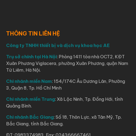
THÔNG TIN LIÊN HỆ
Công ty TNHH thiết bị và dịch vụ khoa học AE
Trụ sở chính tại Hà Nội
: Phòng 1411 tòa nhà OCT2, KĐT
Xuân Phương Viglacera, phường Xuân Phương, quận Nam
Từ Liêm, Hà Nội.
Chi nhánh miền Nam
: 154/174C Âu Dương Lân, Phường
3, Quận 8, Tp. Hồ Chí Minh
Chi nhánh miền Trung
: Xã Lộc Ninh, Tp. Đồng Hới, tỉnh
Quảng Bình.
Chi nhánh Bắc Giang
: Số 18, Thôn Lực, xã Tân Mỹ, Tp.
Bắc Giang, tỉnh Bắc Giang.
ĐT: 0983374983, Fax: 024366667461