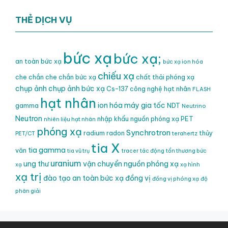
THẺ DỊCH VỤ
bức xạ
bức xạ;
an toàn bức xạ
bức xạ ion hóa
chiếu xạ
che chắn
che chắn bức xạ
chất thải phóng xạ
chụp ảnh
chụp ảnh bức xạ
Cs-137
công nghệ hạt nhân
FLASH
hạt nhân
ion hóa
máy gia tốc
gamma
NDT
Neutrino
Neutron
nhập khẩu nguồn phóng xạ
PET
nhiên liệu hạt nhân
phóng xạ
Synchrotron
radium
radon
thủy
PET/CT
terahertz
tia X
tia gamma
văn
tia vũ trụ
tracer
tác động
tổn thương bức
uranium
ung thư
vận chuyển nguồn phóng xạ
xạ
xạ hình
xạ trị
đào tạo an toàn bức xạ
đồng vị
đồng vị phóng xạ
độ
phân giải