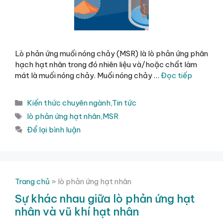
Lò phản ứng muối nóng chảy (MSR) là lò phản ứng phân
hạch hạt nhân trong đó nhiên liệu và/hoặc chất làm
mát là muối nóng chảy. Muối nóng chảy …
Đọc tiếp
Danh
Kiến thức chuyên ngành
,
Tin tức
mục
Thẻ
lò phản ứng hạt nhân
,
MSR
Để lại bình luận
Trang chủ
»
lò phản ứng hạt nhân
Sự khác nhau giữa lò phản ứng hạt
nhân và vũ khí hạt nhân