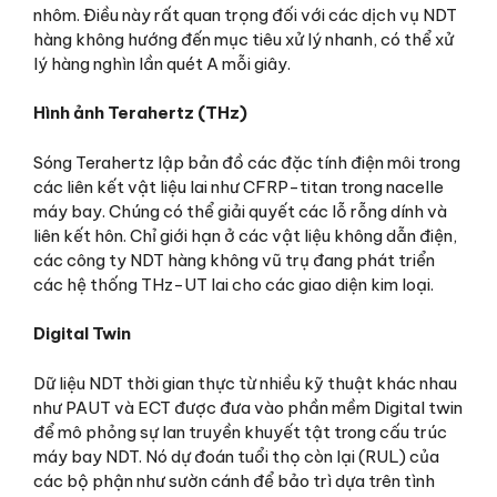
nhôm. Điều này rất quan trọng đối với các dịch vụ NDT
hàng không hướng đến mục tiêu xử lý nhanh, có thể xử
lý hàng nghìn lần quét A mỗi giây.
Hình ảnh Terahertz (THz)
Sóng Terahertz lập bản đồ các đặc tính điện môi trong
các liên kết vật liệu lai như CFRP-titan trong nacelle
máy bay. Chúng có thể giải quyết các lỗ rỗng dính và
liên kết hôn. Chỉ giới hạn ở các vật liệu không dẫn điện,
các công ty NDT hàng không vũ trụ đang phát triển
các hệ thống THz-UT lai cho các giao diện kim loại.
Digital Twin
Dữ liệu NDT thời gian thực từ nhiều kỹ thuật khác nhau
như PAUT và ECT được đưa vào phần mềm Digital twin
để mô phỏng sự lan truyền khuyết tật trong cấu trúc
máy bay NDT. Nó dự đoán tuổi thọ còn lại (RUL) của
các bộ phận như sườn cánh để bảo trì dựa trên tình