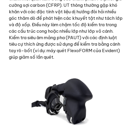
cường sợi carbon (CFRP). UT thông thường gặp khó
khăn với các đặc tính vật liệu dị hướng đòi hỏi nhiều
góc thăm dò để phát hiện các khuyết tật như tách lớp
và độ xốp. Điều này làm chậm tốc độ kiểm tra trong
các cấu trúc cong hoặc nhiều lớp như lớp vỏ cánh.
Kiểm tra siêu âm mảng pha (PAUT) với các định luật
tiêu cự thích ứng được sử dụng để kiểm tra bằng cánh
tay rô-bốt (ví dụ: máy quét FlexoFORM của Evident)
giúp giảm số lần quét.