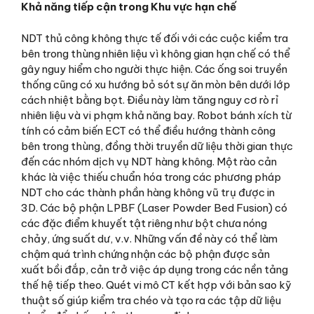
Khả năng tiếp cận trong Khu vực hạn chế
NDT thủ công không thực tế đối với các cuộc kiểm tra
bên trong thùng nhiên liệu vì không gian hạn chế có thể
gây nguy hiểm cho người thực hiện. Các ống soi truyền
thống cũng có xu hướng bỏ sót sự ăn mòn bên dưới lớp
cách nhiệt bằng bọt. Điều này làm tăng nguy cơ rò rỉ
nhiên liệu và vi phạm khả năng bay. Robot bánh xích từ
tính có cảm biến ECT có thể điều hướng thành công
bên trong thùng, đồng thời truyền dữ liệu thời gian thực
đến các nhóm dịch vụ NDT hàng không. Một rào cản
khác là việc thiếu chuẩn hóa trong các phương pháp
NDT cho các thành phần hàng không vũ trụ được in
3D. Các bộ phận LPBF (Laser Powder Bed Fusion) có
các đặc điểm khuyết tật riêng như bột chưa nóng
chảy, ứng suất dư, v.v. Những vấn đề này có thể làm
chậm quá trình chứng nhận các bộ phận được sản
xuất bồi đắp, cản trở việc áp dụng trong các nền tảng
thế hệ tiếp theo. Quét vi mô CT kết hợp với bản sao kỹ
thuật số giúp kiểm tra chéo và tạo ra các tập dữ liệu