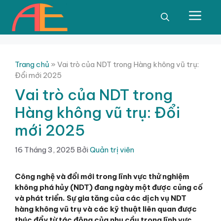
Chuyển
đến
Men
nội
dung
Trang chủ
»
Vai trò của NDT trong Hàng không vũ trụ:
Đổi mới 2025
Vai trò của NDT trong
Hàng không vũ trụ: Đổi
mới 2025
16 Tháng 3, 2025
Bởi
Quản trị viên
Công nghệ và đổi mới trong lĩnh vực thử nghiệm
không phá hủy (NDT) đang ngày một được củng cố
và phát triển. Sự gia tăng của các dịch vụ NDT
hàng không vũ trụ và các kỹ thuật liên quan được
thúc đẩy từ tác động của nhu cầu trong lĩnh vực