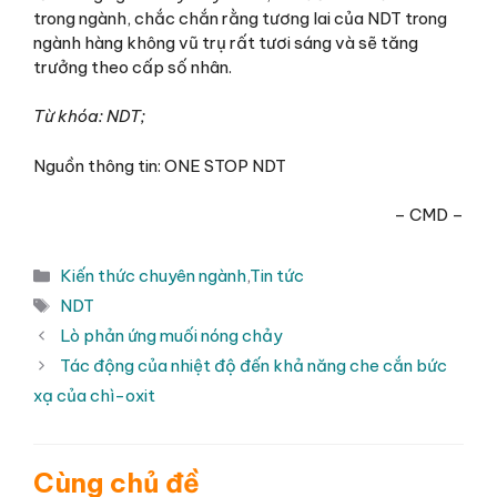
trong ngành, chắc chắn rằng tương lai của NDT trong
ngành hàng không vũ trụ rất tươi sáng và sẽ tăng
trưởng theo cấp số nhân.
Từ khóa: NDT;
Nguồn thông tin: ONE STOP NDT
– CMD –
Danh
Kiến thức chuyên ngành
,
Tin tức
mục
Thẻ
NDT
Lò phản ứng muối nóng chảy
Tác động của nhiệt độ đến khả năng che cắn bức
xạ của chì-oxit
Cùng chủ đề