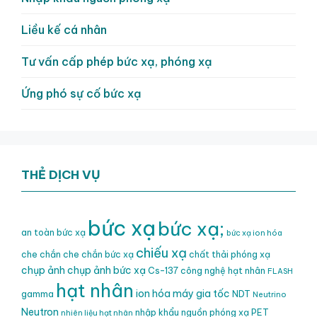
Liều kế cá nhân
Tư vấn cấp phép bức xạ, phóng xạ
Ứng phó sự cố bức xạ
THẺ DỊCH VỤ
bức xạ
bức xạ;
an toàn bức xạ
bức xạ ion hóa
chiếu xạ
che chắn
che chắn bức xạ
chất thải phóng xạ
chụp ảnh
chụp ảnh bức xạ
Cs-137
công nghệ hạt nhân
FLASH
hạt nhân
ion hóa
máy gia tốc
gamma
NDT
Neutrino
Neutron
nhập khẩu nguồn phóng xạ
PET
nhiên liệu hạt nhân