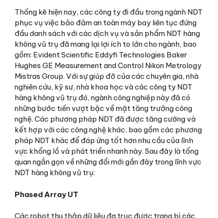
Thống kê hiện nay, các công ty đi đầu trong ngành NDT
phục vụ việc bảo đảm an toàn máy bay liên tục đứng
đầu danh sách với các dịch vụ và sản phẩm NDT hàng
không vũ trụ đã mang lại lợi ích to lớn cho ngành, bao
gồm: Evident Scientific Eddyfi Technologies Baker
Hughes GE Measurement and Control Nikon Metrology
Mistras Group. Với sự giúp đỡ của các chuyên gia, nhà
nghiên cứu, kỹ sư, nhà khoa học và các công ty NDT
hàng không vũ trụ đó, ngành công nghiệp này đã có
những bước tiến vượt bậc về mặt tăng trưởng công
nghệ. Các phương pháp NDT đã được tăng cường và
kết hợp với các công nghệ khác, bao gồm các phương
pháp NDT khác để đáp ứng tốt hơn nhu cầu của lĩnh
vực khổng lồ và phát triển nhanh này. Sau đây là tổng
quan ngắn gọn về những đổi mới gần đây trong lĩnh vực
NDT hàng không vũ trụ:
Phased Array UT
Các robot thu thập dữ liệu đa trục được trang bị các