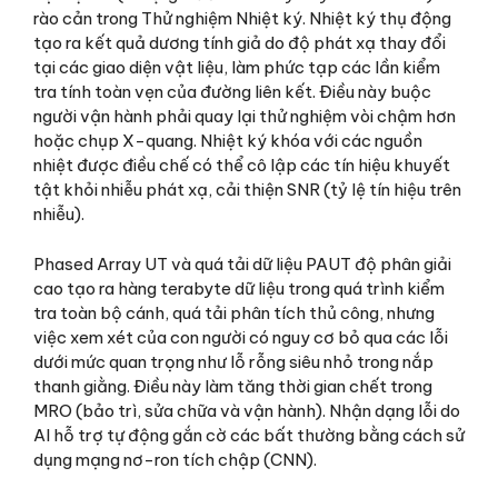
rào cản trong Thử nghiệm Nhiệt ký. Nhiệt ký thụ động
tạo ra kết quả dương tính giả do độ phát xạ thay đổi
tại các giao diện vật liệu, làm phức tạp các lần kiểm
tra tính toàn vẹn của đường liên kết. Điều này buộc
người vận hành phải quay lại thử nghiệm vòi chậm hơn
hoặc chụp X-quang. Nhiệt ký khóa với các nguồn
nhiệt được điều chế có thể cô lập các tín hiệu khuyết
tật khỏi nhiễu phát xạ, cải thiện SNR (tỷ lệ tín hiệu trên
nhiễu).
Phased Array UT và quá tải dữ liệu PAUT độ phân giải
cao tạo ra hàng terabyte dữ liệu trong quá trình kiểm
tra toàn bộ cánh, quá tải phân tích thủ công, nhưng
việc xem xét của con người có nguy cơ bỏ qua các lỗi
dưới mức quan trọng như lỗ rỗng siêu nhỏ trong nắp
thanh giằng. Điều này làm tăng thời gian chết trong
MRO (bảo trì, sửa chữa và vận hành). Nhận dạng lỗi do
AI hỗ trợ tự động gắn cờ các bất thường bằng cách sử
dụng mạng nơ-ron tích chập (CNN).