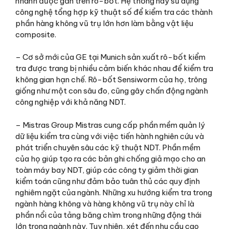
nhanh được gắn trên rô-bốt. Hệ thống này sử dụng
công nghệ tổng hợp kỹ thuật số để kiểm tra các thành
phần hàng không vũ trụ lớn hơn làm bằng vật liệu
composite.
– Cơ sở mới của GE tại Munich sản xuất rô-bốt kiểm
tra được trang bị nhiều cảm biến khác nhau để kiểm tra
không gian hạn chế. Rô-bốt Sensiworm của họ, trông
giống như một con sâu đo, cũng gây chấn động ngành
công nghiệp với khả năng NDT.
– Mistras Group Mistras cung cấp phần mềm quản lý
dữ liệu kiểm tra cùng với việc tiến hành nghiên cứu và
phát triển chuyên sâu các kỹ thuật NDT. Phần mềm
của họ giúp tạo ra các bản ghi chống giả mạo cho an
toàn máy bay NDT, giúp các công ty giảm thời gian
kiểm toán cũng như đảm bảo tuân thủ các quy định
nghiêm ngặt của ngành. Những xu hướng kiểm tra trong
ngành hàng không và hàng không vũ trụ này chỉ là
phần nổi của tảng băng chìm trong những động thái
lớn trong ngành này. Tuy nhiên, xét đến nhu cầu cao