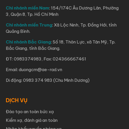
Chi nhánh miền Nam
: 154/174C Âu Dương Lân, Phường
3, Quận 8, Tp. Hồ Chí Minh
Chi nhánh miền Trung
: Xã Lộc Ninh, Tp. Đồng Hới, tỉnh
Quảng Bình.
Chi nhánh Bắc Giang
: Số 18, Thôn Lực, xã Tân Mỹ, Tp.
Bắc Giang, tỉnh Bắc Giang.
ĐT: 0983374983, Fax: 024366667461
Email: duongcm@ae-rad.vn
Di động: 0983 374 983 (Chu Minh Dương)
DỊCH VỤ
Đào tạo an toàn bức xạ
Kiểm xạ, đánh giá an toàn
Nhập khẩu nguồn phóng xạ