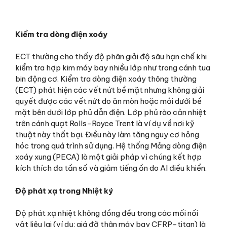
Kiểm tra dòng điện xoáy
ECT thường cho thấy độ phân giải độ sâu hạn chế khi
kiểm tra hợp kim máy bay nhiều lớp như trong cánh tua
bin động cơ. Kiểm tra dòng điện xoáy thông thường
(ECT) phát hiện các vết nứt bề mặt nhưng không giải
quyết được các vết nứt do ăn mòn hoặc mỏi dưới bề
mặt bên dưới lớp phủ dẫn điện. Lớp phủ rào cản nhiệt
trên cánh quạt Rolls-Royce Trent là ví dụ về nơi kỹ
thuật này thất bại. Điều này làm tăng nguy cơ hỏng
hóc trong quá trình sử dụng. Hệ thống Mảng dòng điện
xoáy xung (PECA) là một giải pháp vì chúng kết hợp
kích thích đa tần số và giảm tiếng ồn do AI điều khiển.
Độ phát xạ trong Nhiệt ký
Độ phát xạ nhiệt không đồng đều trong các mối nối
vật liệu lai (ví dụ: giá đỡ thân máy bay CFRP-titan) là