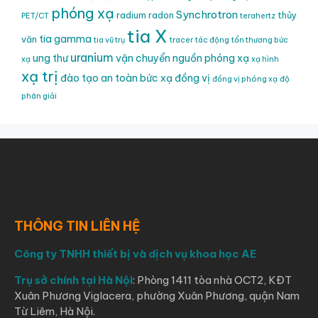
phóng xạ
Synchrotron
radium
radon
thủy
PET/CT
terahertz
tia X
tia gamma
văn
tia vũ trụ
tracer
tác động
tổn thương bức
uranium
ung thư
vận chuyển nguồn phóng xạ
xạ
xạ hình
xạ trị
đào tạo an toàn bức xạ
đồng vị
đồng vị phóng xạ
độ
phân giải
THÔNG TIN LIÊN HỆ
Công ty TNHH thiết bị và dịch vụ khoa học AE
Trụ sở chính tại Hà Nội
: Phòng 1411 tòa nhà OCT2, KĐT
Xuân Phương Viglacera, phường Xuân Phương, quận Nam
Từ Liêm, Hà Nội.