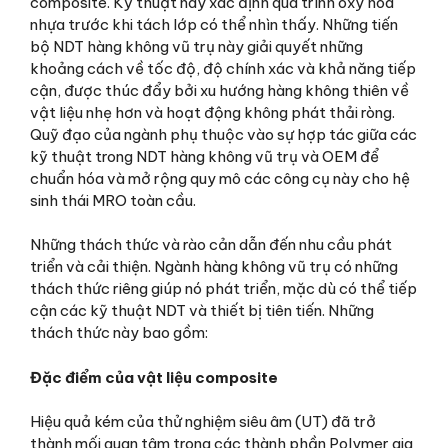
composite. Kỹ thuật này xác định quá trình oxy hóa
nhựa trước khi tách lớp có thể nhìn thấy. Những tiến
bộ NDT hàng không vũ trụ này giải quyết những
khoảng cách về tốc độ, độ chính xác và khả năng tiếp
cận, được thúc đẩy bởi xu hướng hàng không thiên về
vật liệu nhẹ hơn và hoạt động không phát thải ròng.
Quỹ đạo của ngành phụ thuộc vào sự hợp tác giữa các
kỹ thuật trong NDT hàng không vũ trụ và OEM để
chuẩn hóa và mở rộng quy mô các công cụ này cho hệ
sinh thái MRO toàn cầu.
Những thách thức và rào cản dẫn đến nhu cầu phát
triển và cải thiện. Ngành hàng không vũ trụ có những
thách thức riêng giúp nó phát triển, mặc dù có thể tiếp
cận các kỹ thuật NDT và thiết bị tiên tiến. Những
thách thức này bao gồm:
Đặc điểm của vật liệu composite
Hiệu quả kém của thử nghiệm siêu âm (UT) đã trở
thành mối quan tâm trong các thành phần Polymer gia