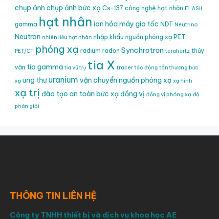
chụp ảnh
chụp ảnh bức xạ
Cs-137
công nghệ hạt nhân
FLASH
hạt nhân
ion hóa
máy gia tốc
gamma
NDT
Neutrino
Neutron
nhập khẩu nguồn phóng xạ
PET
nhiên liệu hạt nhân
phóng xạ
Synchrotron
radium
radon
thủy
PET/CT
terahertz
tia X
tia gamma
văn
tia vũ trụ
tracer
tác động
tổn thương bức
uranium
ung thư
vận chuyển nguồn phóng xạ
xạ
xạ hình
xạ trị
đào tạo an toàn bức xạ
đồng vị
đồng vị phóng xạ
độ
phân giải
THÔNG TIN LIÊN HỆ
Công ty TNHH thiết bị và dịch vụ khoa học AE