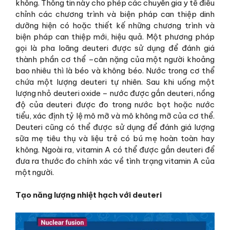
không. Thông tin này cho phép các chuyên gia y tế điều
chỉnh các chương trình và biện pháp can thiệp dinh
dưỡng hiện có hoặc thiết kế những chương trình và
biện pháp can thiệp mới, hiệu quả. Một phương pháp
gọi là pha loãng deuteri được sử dụng để đánh giá
thành phần cơ thể –cân nặng của một người khoảng
bao nhiêu thì là béo và không béo. Nước trong cơ thể
chứa một lượng deuteri tự nhiên. Sau khi uống một
lượng nhỏ deuteri oxide – nước được gắn deuteri, nồng
độ của deuteri được đo trong nước bọt hoặc nước
tiểu, xác định tỷ lệ mô mỡ và mô không mỡ của cơ thể.
Deuteri cũng có thể được sử dụng để đánh giá lượng
sữa mẹ tiêu thụ và liệu trẻ có bú mẹ hoàn toàn hay
không. Ngoài ra, vitamin A có thể được gắn deuteri để
đưa ra thước đo chính xác về tình trạng vitamin A của
một người.
Tạo năng lượng nhiệt hạch với deuteri