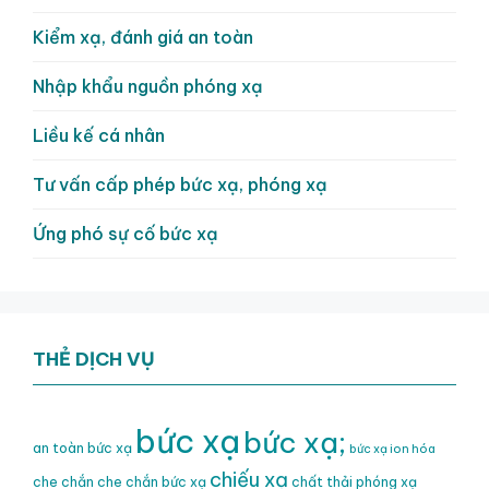
Kiểm xạ, đánh giá an toàn
Nhập khẩu nguồn phóng xạ
Liều kế cá nhân
Tư vấn cấp phép bức xạ, phóng xạ
Ứng phó sự cố bức xạ
THẺ DỊCH VỤ
bức xạ
bức xạ;
an toàn bức xạ
bức xạ ion hóa
chiếu xạ
che chắn
che chắn bức xạ
chất thải phóng xạ