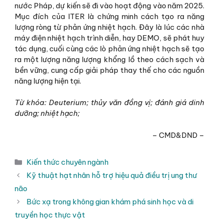
nước Pháp, dự kiến ​​sẽ đi vào hoạt động vào năm 2025.
Mục đích của ITER là chứng minh cách tạo ra năng
lượng ròng từ phản ứng nhiệt hạch. Đây là lúc các nhà
máy điện nhiệt hạch trình diễn, hay DEMO, sẽ phát huy
tác dụng, cuối cùng các lò phản ứng nhiệt hạch sẽ tạo
ra một lượng năng lượng khổng lồ theo cách sạch và
bền vững, cung cấp giải pháp thay thế cho các nguồn
năng lượng hiện tại.
Từ khóa: Deuterium; thủy văn đồng vị; đánh giá dinh
dưỡng; nhiệt hạch;
– CMD&DND –
Danh
Kiến thức chuyên ngành
mục
Kỹ thuật hạt nhân hỗ trợ hiệu quả điều trị ung thư
não
Bức xạ trong không gian khám phá sinh học và di
truyền học thực vật