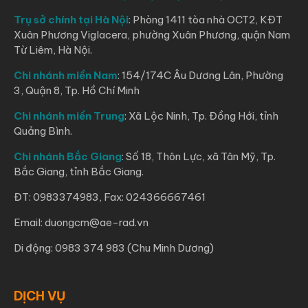
Trụ sở chính tại Hà Nội
: Phòng 1411 tòa nhà OCT2, KĐT
Xuân Phương Viglacera, phường Xuân Phương, quận Nam
Từ Liêm, Hà Nội.
Chi nhánh miền Nam
: 154/174C Âu Dương Lân, Phường
3, Quận 8, Tp. Hồ Chí Minh
Chi nhánh miền Trung
: Xã Lộc Ninh, Tp. Đồng Hới, tỉnh
Quảng Bình.
Chi nhánh Bắc Giang
: Số 18, Thôn Lực, xã Tân Mỹ, Tp.
Bắc Giang, tỉnh Bắc Giang.
ĐT: 0983374983, Fax: 024366667461
Email: duongcm@ae-rad.vn
Di động: 0983 374 983 (Chu Minh Dương)
DỊCH VỤ