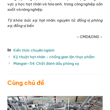
vực y học hạt nhân và hóa sinh, trong công nghiệp sản
xuất và nông nghiệp.
Từ khóa: bức xạ;
hạt nhân; nguyên tử; đồng vị phóng
xạ; đồng vị bền
– CMD&DND –
Danh
Kiến thức chuyên ngành
mục
Kỹ thuật hạt nhân – chống gian lận thực phẩm
Mangan-54: Chất đánh dấu phóng xạ
Cùng chủ đề