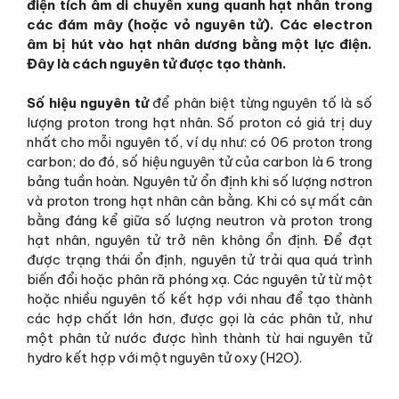
điện tích âm di chuyển xung quanh hạt nhân trong
các đám mây (hoặc vỏ nguyên tử). Các electron
âm bị hút vào hạt nhân dương bằng một lực điện.
Đây là cách nguyên tử được tạo thành.
Số hiệu nguyên tử
để phân biệt từng nguyên tố là số
lượng proton trong hạt nhân. Số proton có giá trị duy
nhất cho mỗi nguyên tố, ví dụ như: có 06 proton trong
carbon; do đó, số hiệu nguyên tử của carbon là 6 trong
bảng tuần hoàn. Nguyên tử ổn định khi số lượng nơtron
và proton trong hạt nhân cân bằng. Khi có sự mất cân
bằng đáng kể giữa số lượng neutron và proton trong
hạt nhân, nguyên tử trở nên không ổn định. Để đạt
được trạng thái ổn định, nguyên tử trải qua quá trình
biến đổi hoặc phân rã phóng xạ. Các nguyên tử từ một
hoặc nhiều nguyên tố kết hợp với nhau để tạo thành
các hợp chất lớn hơn, được gọi là các phân tử, như
một phân tử nước được hình thành từ hai nguyên tử
hydro kết hợp với một nguyên tử oxy (H2O).