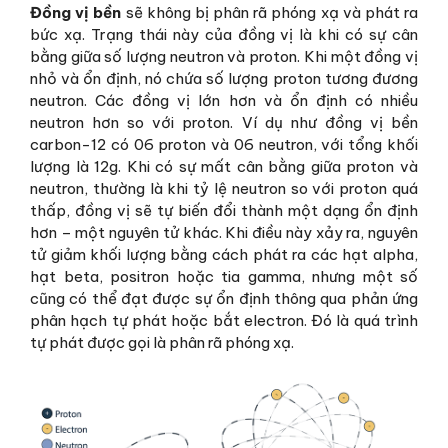
Đồng vị bền
sẽ không bị phân rã phóng xạ và phát ra
bức xạ. Trạng thái này của đồng vị là khi có sự cân
bằng giữa số lượng neutron và proton. Khi một đồng vị
nhỏ và ổn định, nó chứa số lượng proton tương đương
neutron. Các đồng vị lớn hơn và ổn định có nhiều
neutron hơn so với proton. Ví dụ như đồng vị bền
carbon-12 có 06 proton và 06 neutron, với tổng khối
lượng là 12g. Khi có sự mất cân bằng giữa proton và
neutron, thường là khi tỷ lệ neutron so với proton quá
thấp, đồng vị sẽ tự biến đổi thành một dạng ổn định
hơn – một nguyên tử khác. Khi điều này xảy ra, nguyên
tử giảm khối lượng bằng cách phát ra các hạt alpha,
hạt beta, positron hoặc tia gamma, nhưng một số
cũng có thể đạt được sự ổn định thông qua phản ứng
phân hạch tự phát hoặc bắt electron. Đó là quá trình
tự phát được gọi là phân rã phóng xạ.