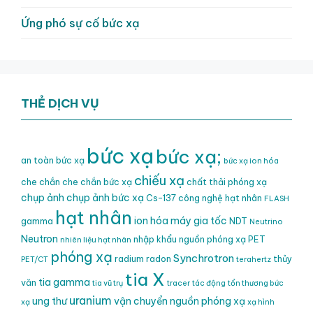
Ứng phó sự cố bức xạ
THẺ DỊCH VỤ
bức xạ
bức xạ;
an toàn bức xạ
bức xạ ion hóa
chiếu xạ
che chắn
che chắn bức xạ
chất thải phóng xạ
chụp ảnh
chụp ảnh bức xạ
Cs-137
công nghệ hạt nhân
FLASH
hạt nhân
ion hóa
máy gia tốc
gamma
NDT
Neutrino
Neutron
nhập khẩu nguồn phóng xạ
PET
nhiên liệu hạt nhân
phóng xạ
Synchrotron
radium
radon
thủy
PET/CT
terahertz
tia X
tia gamma
văn
tia vũ trụ
tracer
tác động
tổn thương bức
uranium
ung thư
vận chuyển nguồn phóng xạ
xạ
xạ hình