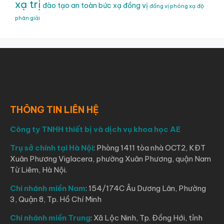
xạ trị
đào tạo an toàn bức xạ
đồng vị
đồng vị phóng xạ
độ
phân giải
THÔNG TIN LIÊN HỆ
Công ty TNHH thiết bị và dịch vụ khoa học AE
Trụ sở chính tại Hà Nội
: Phòng 1411 tòa nhà OCT2, KĐT
Xuân Phương Viglacera, phường Xuân Phương, quận Nam
Từ Liêm, Hà Nội.
Chi nhánh miền Nam
: 154/174C Âu Dương Lân, Phường
3, Quận 8, Tp. Hồ Chí Minh
Chi nhánh miền Trung
: Xã Lộc Ninh, Tp. Đồng Hới, tỉnh