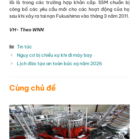
lõi lò trong các trường hợp khản cấp. SSM chuẩn bị
công bố các yêu cầu mới cho các hoạt động của họ
sau khi xảy ra tai nạn Fukushima vào tháng 3 năm 2011.
VH- Theo WNN
Danh
Tin tức
mục
Nguy cơ bị chiếu xạ khi đi máy bay
Lịch đào tạo an toàn bức xạ năm 2026
Cùng chủ đề