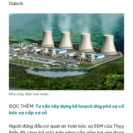
Daiichi.
Nhà máy điện hạt nhân
ĐỌC THÊM:
Tư vấn xây dựng kế hoạch ứng phó sự cố
bức xạ cấp cơ sở
Người đứng đầu cơ quan an toàn bức xạ SSM của Thụy
Điển đã công bố một bản nâng cấp gồm hai giai đoạn