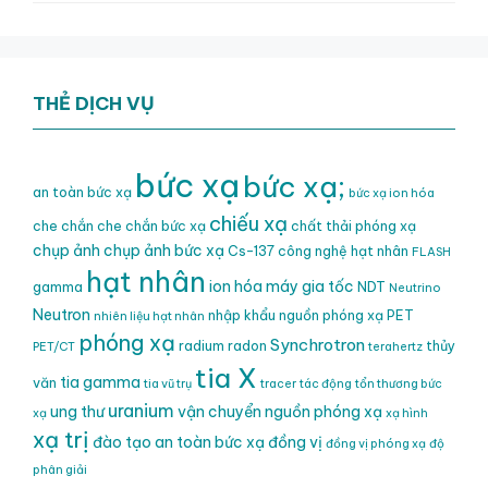
THẺ DỊCH VỤ
bức xạ
bức xạ;
an toàn bức xạ
bức xạ ion hóa
chiếu xạ
che chắn
che chắn bức xạ
chất thải phóng xạ
chụp ảnh
chụp ảnh bức xạ
Cs-137
công nghệ hạt nhân
FLASH
hạt nhân
ion hóa
máy gia tốc
gamma
NDT
Neutrino
Neutron
nhập khẩu nguồn phóng xạ
PET
nhiên liệu hạt nhân
phóng xạ
Synchrotron
radium
radon
thủy
PET/CT
terahertz
tia X
tia gamma
văn
tia vũ trụ
tracer
tác động
tổn thương bức
uranium
ung thư
vận chuyển nguồn phóng xạ
xạ
xạ hình
xạ trị
đào tạo an toàn bức xạ
đồng vị
đồng vị phóng xạ
độ
phân giải