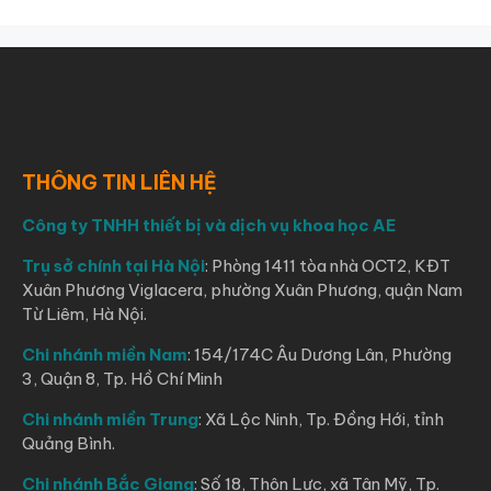
THÔNG TIN LIÊN HỆ
Công ty TNHH thiết bị và dịch vụ khoa học AE
Trụ sở chính tại Hà Nội
: Phòng 1411 tòa nhà OCT2, KĐT
Xuân Phương Viglacera, phường Xuân Phương, quận Nam
Từ Liêm, Hà Nội.
Chi nhánh miền Nam
: 154/174C Âu Dương Lân, Phường
3, Quận 8, Tp. Hồ Chí Minh
Chi nhánh miền Trung
: Xã Lộc Ninh, Tp. Đồng Hới, tỉnh
Quảng Bình.
Chi nhánh Bắc Giang
: Số 18, Thôn Lực, xã Tân Mỹ, Tp.