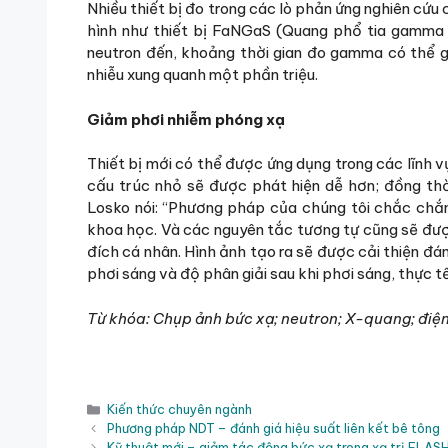
Nhiều thiết bị đo trong các lò phản ứng nghiên cứu
hình như thiết bị FaNGaS (Quang phổ tia gamma 
neutron đến, khoảng thời gian đo gamma có thể g
nhiễu xung quanh một phần triệu.
Giảm phơi nhiễm phóng xạ
Thiết bị mới có thể được ứng dụng trong các lĩnh v
cấu trúc nhỏ sẽ được phát hiện dễ hơn; đồng thờ
Losko nói: “Phương pháp của chúng tôi chắc chắn
khoa học. Và các nguyên tắc tương tự cũng sẽ đư
đích cá nhân. Hình ảnh tạo ra sẽ được cải thiện đá
phơi sáng và độ phân giải sau khi phơi sáng, thực t
Từ khóa: Chụp ảnh bức xạ; neutron; X-quang; điệ
Danh
Kiến thức chuyên ngành
mục
Phương pháp NDT – đánh giá hiệu suất liên kết bê tông
Kỹ thuật mới – giảm tác động bức xạ trong xạ trị FLAS