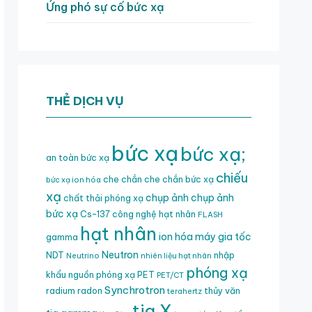
Ứng phó sự cố bức xạ
THẺ DỊCH VỤ
bức xạ
bức xạ;
an toàn bức xạ
chiếu
che chắn
che chắn bức xạ
bức xạ ion hóa
xạ
chụp ảnh
chụp ảnh
chất thải phóng xạ
bức xạ
Cs-137
công nghệ hạt nhân
FLASH
hạt nhân
ion hóa
máy gia tốc
gamma
Neutron
NDT
nhập
Neutrino
nhiên liệu hạt nhân
phóng xạ
khẩu nguồn phóng xạ
PET
PET/CT
Synchrotron
radium
radon
thủy văn
terahertz
tia X