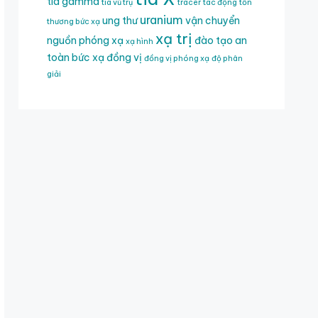
tia gamma
tia vũ trụ
tracer
tác động
tổn
uranium
ung thư
vận chuyển
thương bức xạ
xạ trị
nguồn phóng xạ
đào tạo an
xạ hình
toàn bức xạ
đồng vị
đồng vị phóng xạ
độ phân
giải