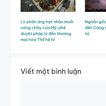
Lò phản ứng hạt nhân muối
Nguồn gốc 
nóng chảy của Mỹ: phê
đến Công 
duyệt pháp lý đến thương
tử
mại hóa Thế hệ IV
Viết một bình luận
Bình
luận