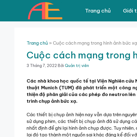
Chuyển
đến
Trang chủ
Giới 
nội
dung
Trang chủ
»
Cuộc cách mạng trong hình ảnh bức xạ
Cuộc cách mạng trong hì
3 Tháng 7, 2022
Bởi
Quản trị viên
Các nhà khoa học quốc tế tại Viện Nghiên cứu 
thuật Munich (TUM) đã phát triển một công ng
thiện độ phân giải của các phép đo neutron lên 
trình chụp ảnh bức xạ.
Các thiết bị chụp ảnh hiện nay vẫn dựa trên nguy
sử dụng phim, các thiết bị chụp ảnh đã sử dụng c
nhất định để ghi lại hình ảnh chụp được. Tuy nhiên, q
lại đó tạo thành một nguồn sai khác đáng kể đối với