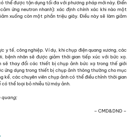
 có thể được tận dụng tối đa với phương pháp mới này. Điển
cảm ứng neutron nhanh): xác định chính xác khi nào một
iảm xuống còn một phần triệu giây. Điều này sẽ làm giảm
ực y tế, công nghiệp. Ví dụ, khi chụp điện quang xương, các
i, bệnh nhân sẽ được giảm thời gian tiếp xúc với bức xạ.
 sẽ thay đổi các thiết bị chụp ảnh bức xạ trong thế giới
ợc ứng dụng trong thiết bị chụp ảnh thông thường cho mục
ng kể, các chuyên viên chụp ảnh có thể điều chỉnh thời gian
ế có thể loại bỏ nhiễu từ máy ảnh.
n quang;
– CMD&DND –
H