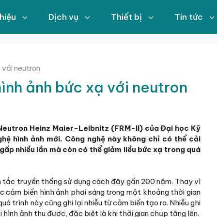
thiệu
Dịch vụ
Thiết bị
Tin tức
 với neutron
nh ảnh bức xạ với neutron
Neutron Heinz Maier-Leibnitz (FRM-II) của Đại học Kỹ
hệ hình ảnh mới. Công nghệ này không chỉ có thể cải
gấp nhiều lần mà còn có thể giảm liều bức xạ trong quá
ên tắc truyền thống sử dụng cách đây gần 200 năm. Thay vì
ác cảm biến hình ảnh phơi sáng trong một khoảng thời gian
uá trình này cũng ghi lại nhiễu từ cảm biến tạo ra. Nhiễu ghi
 hình ảnh thu được, đặc biệt là khi thời gian chụp tăng lên.