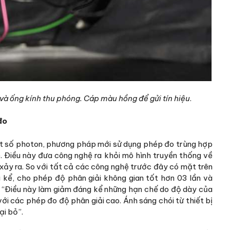
và ống kính thu phóng. Cáp màu hồng để gửi tín hiệu
.
đo
ột số photon, phương pháp mới sử dụng phép đo trùng hợp
ẻ. Điều này đưa công nghệ ra khỏi mô hình truyền thống về
 xảy ra. So với tất cả các công nghệ trước đây có mặt trên
g kể, cho phép độ phân giải không gian tốt hơn 03 lần và
t: “Điều này làm giảm đáng kể những hạn chế do độ dày của
với các phép đo độ phân giải cao. Ánh sáng chói từ thiết bị
ại bỏ”.