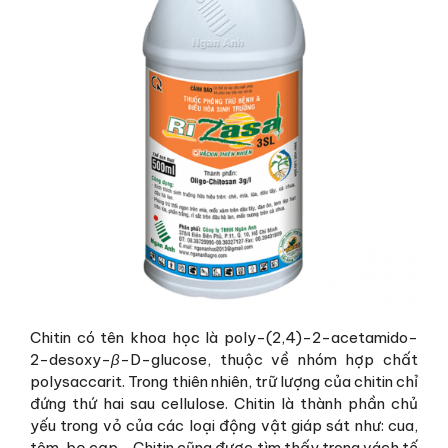
Chitin có tên khoa học là poly-(2,4)-2-acetamido-
2-desoxy-
β
-D-glucose, thuộc về nhóm hợp chất
polysaccarit. Trong thiên nhiên, trữ lượng của chitin chỉ
đứng thứ hai sau cellulose. Chitin là thành phần chủ
yếu trong vỏ của các loại động vật giáp sát như: cua,
tôm, bọ cạp,…Chitin cũng được tìm thấy trong vách tế