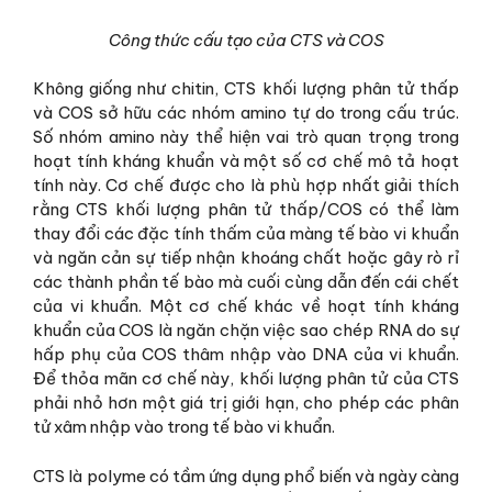
Công thức cấu tạo của CTS và COS
Không giống như chitin, CTS khối lượng phân tử thấp
và COS sở hữu các nhóm amino tự do trong cấu trúc.
Số nhóm amino này thể hiện vai trò quan trọng trong
hoạt tính kháng khuẩn và một số cơ chế mô tả hoạt
tính này. Cơ chế được cho là phù hợp nhất giải thích
rằng CTS khối lượng phân tử thấp/COS có thể làm
thay đổi các đặc tính thấm của màng tế bào vi khuẩn
và ngăn cản sự tiếp nhận khoáng chất hoặc gây rò rỉ
các thành phần tế bào mà cuối cùng dẫn đến cái chết
của vi khuẩn. Một cơ chế khác về hoạt tính kháng
khuẩn của COS là ngăn chặn việc sao chép RNA do sự
hấp phụ của COS thâm nhập vào DNA của vi khuẩn.
Để thỏa mãn cơ chế này, khối lượng phân tử của CTS
phải nhỏ hơn một giá trị giới hạn, cho phép các phân
tử xâm nhập vào trong tế bào vi khuẩn.
CTS là polyme có tầm ứng dụng phổ biến và ngày càng