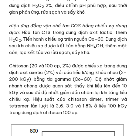
dung dịch H
O
2%, điều chỉnh pH phù hợp, sau thời
2
2
gian phản ứng, rửa sạch và sấy khô.
Hiệu ứng đồng vận chế tạo COS bằng chiếu xạ dung
dịch
: Hòa tan CTS trong dung dịch axit lactic, thêm
H
O
. Tiến hành chiếu xạ trên nguồn Co-60. Dung dịch
2
2
sau khi chiếu xạ được kết tủa bằng NH
OH, thêm một
4
cồn, lọc kết tủa và rửa sạch, sấy khô.
Chitosan (20 và 100 cp, 2%) được chiếu xạ trong dung
dịch axit axetic (2%) với các liều lượng khác nhau (2–
200 kGy) bằng tia gamma (Co-60). Độ nhớt giảm
nhanh chóng được quan sát thấy khi liều lên đến 10
kGy và sau đó độ nhớt giảm dần chậm lại khi tăng liều
chiếu xạ. Hiệu suất của chitosan dimer, trimer và
tetramer lần lượt là 3,6, 3,0 và 1,8% ở liều 100 kGy
trong dung dịch chitosan 100 cp.