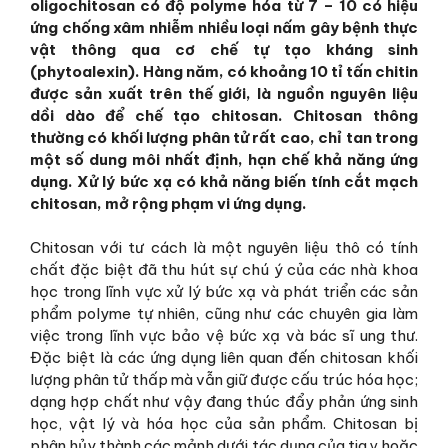
oligochitosan có độ polyme hóa từ 7 – 10 có hiệu
ứng chống xâm nhiễm nhiều loại nấm gây bệnh thực
vật thông qua cơ chế tự tạo kháng sinh
(phytoalexin). Hàng năm, có khoảng 10 tỉ tấn chitin
được sản xuất trên thế giới, là nguồn nguyên liệu
dồi dào để chế tạo chitosan. Chitosan thông
thường có khối lượng phân tử rất cao, chỉ tan trong
một số dung môi nhất định, hạn chế khả năng ứng
dụng. Xử lý bức xạ có khả năng biến tính cắt mạch
chitosan, mở rộng phạm vi ứng dụng.
Chitosan với tư cách là một nguyên liệu thô có tính
chất đặc biệt đã thu hút sự chú ý của các nhà khoa
học trong lĩnh vực xử lý bức xạ và phát triển các sản
phẩm polyme tự nhiên, cũng như các chuyên gia làm
việc trong lĩnh vực bảo vệ bức xạ và bác sĩ ung thư.
Đặc biệt là các ứng dụng liên quan đến chitosan khối
lượng phân tử thấp mà vẫn giữ được cấu trúc hóa học;
dạng hợp chất như vậy đang thúc đẩy phản ứng sinh
học, vật lý và hóa học của sản phẩm. Chitosan bị
phân hủy thành các mảnh dưới tác dụng của tia γ hoặc