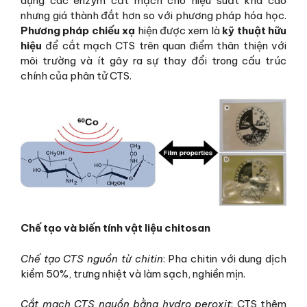
dụng các enzym cắt mạch cho hiệu suất khá cao
nhưng giá thành đắt hơn so với phương pháp hóa học.
Phương pháp chiếu xạ
hiện được xem là
kỹ thuật hữu
hiệu
để cắt mạch CTS trên quan điểm thân thiện với
môi trường và ít gây ra sự thay đổi trong cấu trúc
chính của phân tử CTS.
Chế tạo và biến tính vật liệu chitosan
Chế tạo CTS nguồn từ chitin
: Pha chitin với dung dịch
kiềm 50%, trưng nhiệt và làm sạch, nghiền mịn.
Cắt mạch CTS nguồn bằng hydro peroxit
: CTS thêm