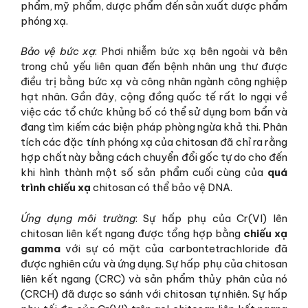
phẩm, mỹ phẩm, dược phẩm đến sản xuất dược phẩm
phóng xạ.
Bảo vệ bức xạ
: Phơi nhiễm bức xạ bên ngoài và bên
trong chủ yếu liên quan đến bệnh nhân ung thư được
điều trị bằng bức xạ và công nhân ngành công nghiệp
hạt nhân. Gần đây, cộng đồng quốc tế rất lo ngại về
việc các tổ chức khủng bố có thể sử dụng bom bẩn và
đang tìm kiếm các biện pháp phòng ngừa khả thi. Phân
tích các đặc tính phóng xạ của chitosan đã chỉ ra rằng
hợp chất này bằng cách chuyển đổi gốc tự do cho đến
khi hình thành một số sản phẩm cuối cùng của
quá
trình chiếu xạ
chitosan có thể bảo vệ DNA.
Ứng dụng môi trường
: Sự hấp phụ của Cr(VI) lên
chitosan liên kết ngang được tổng hợp bằng
chiếu xạ
gamma
với sự có mặt của carbontetrachloride đã
được nghiên cứu và ứng dụng. Sự hấp phụ của chitosan
liên kết ngang (CRC) và sản phẩm thủy phân của nó
(CRCH) đã được so sánh với chitosan tự nhiên. Sự hấp