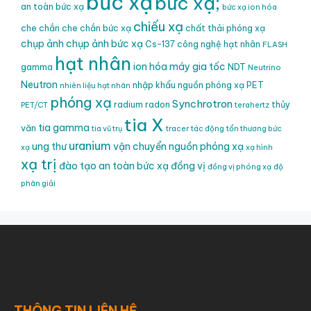
bức xạ
bức xạ;
an toàn bức xạ
bức xạ ion hóa
chiếu xạ
che chắn
che chắn bức xạ
chất thải phóng xạ
chụp ảnh
chụp ảnh bức xạ
Cs-137
công nghệ hạt nhân
FLASH
hạt nhân
ion hóa
máy gia tốc
gamma
NDT
Neutrino
Neutron
nhập khẩu nguồn phóng xạ
PET
nhiên liệu hạt nhân
phóng xạ
Synchrotron
radium
radon
thủy
PET/CT
terahertz
tia X
tia gamma
văn
tia vũ trụ
tracer
tác động
tổn thương bức
uranium
ung thư
vận chuyển nguồn phóng xạ
xạ
xạ hình
xạ trị
đào tạo an toàn bức xạ
đồng vị
đồng vị phóng xạ
độ
phân giải
THÔNG TIN LIÊN HỆ