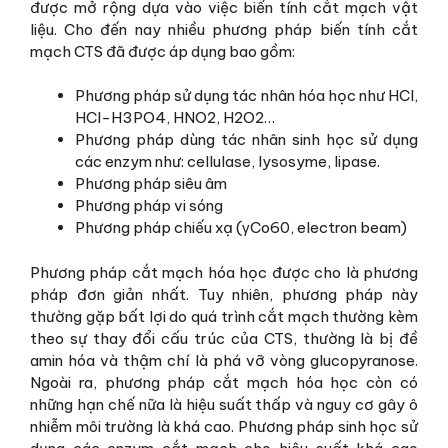
được mở rộng dựa vào việc biến tính cắt mạch vật
liệu. Cho đến nay nhiều phương pháp biến tính cắt
mạch CTS đã được áp dụng bao gồm:
Phương pháp sử dụng tác nhân hóa học như HCl,
HCl-H3PO4, HNO2, H2O2…
Phương pháp dùng tác nhân sinh học sử dụng
các enzym như: cellulase, lysosyme, lipase.
Phương pháp siêu âm
Phương pháp vi sóng
Phương pháp chiếu xạ (γCo60, electron beam)
Phương pháp cắt mạch hóa học được cho là phương
pháp đơn giản nhất. Tuy nhiên, phương pháp này
thường gặp bất lợi do quá trình cắt mạch thường kèm
theo sự thay đổi cấu trúc của CTS, thường là bị đề
amin hóa và thậm chí là phá vỡ vòng glucopyranose.
Ngoài ra, phương pháp cắt mạch hóa học còn có
những hạn chế nữa là hiệu suất thấp và nguy cơ gây ô
nhiễm môi trường là khá cao. Phương pháp sinh học sử