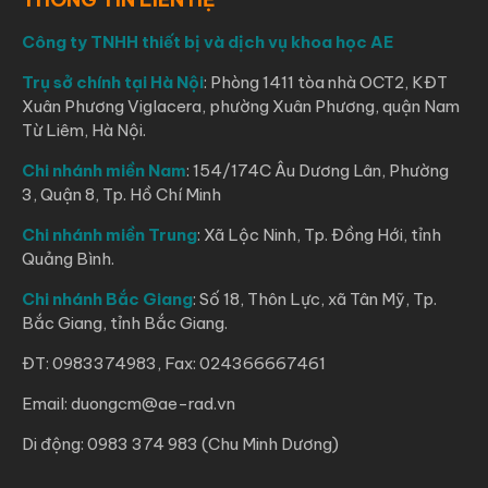
Công ty TNHH thiết bị và dịch vụ khoa học AE
Trụ sở chính tại Hà Nội
: Phòng 1411 tòa nhà OCT2, KĐT
Xuân Phương Viglacera, phường Xuân Phương, quận Nam
Từ Liêm, Hà Nội.
Chi nhánh miền Nam
: 154/174C Âu Dương Lân, Phường
3, Quận 8, Tp. Hồ Chí Minh
Chi nhánh miền Trung
: Xã Lộc Ninh, Tp. Đồng Hới, tỉnh
Quảng Bình.
Chi nhánh Bắc Giang
: Số 18, Thôn Lực, xã Tân Mỹ, Tp.
Bắc Giang, tỉnh Bắc Giang.
ĐT: 0983374983, Fax: 024366667461
Email: duongcm@ae-rad.vn
Di động: 0983 374 983 (Chu Minh Dương)