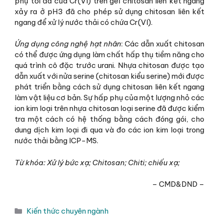
phụ tối đa của Cr(VI) trên gel chitosan liên kết ngang
xảy ra ở pH3 đã cho phép sử dụng chitosan liên kết
ngang để xử lý nước thải có chứa Cr(VI).
Ứng dụng công nghệ hạt nhân
: Các dẫn xuất chitosan
có thể được ứng dụng làm chất hấp thụ tiềm năng cho
quá trình cô đặc trước urani. Nhựa chitosan được tạo
dẫn xuất với nửa serine (chitosan kiểu serine) mới được
phát triển bằng cách sử dụng chitosan liên kết ngang
làm vật liệu cơ bản. Sự hấp phụ của một lượng nhỏ các
ion kim loại trên nhựa chitosan loại serine đã được kiểm
tra một cách có hệ thống bằng cách đóng gói, cho
dung dịch kim loại đi qua và đo các ion kim loại trong
nước thải bằng ICP-MS.
Từ khóa: Xử lý bức xạ;
Chitosan; Chiti; chiếu xạ;
– CMD&DND –
Danh
Kiến thức chuyên ngành